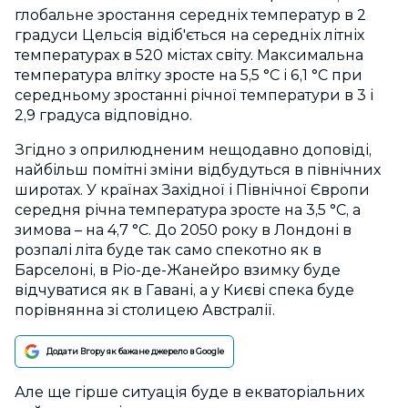
глобальне зростання середніх температур в 2
градуси Цельсія відіб'ється на середніх літніх
температурах в 520 містах світу. Максимальна
температура влітку зросте на 5,5 °С і 6,1 °С при
середньому зростанні річної температури в 3 і
2,9 градуса відповідно.
Згідно з оприлюдненим нещодавно доповіді,
найбільш помітні зміни відбудуться в північних
широтах. У країнах Західної і Північної Європи
середня річна температура зросте на 3,5 °С, а
зимова – на 4,7 °С. До 2050 року в Лондоні в
розпалі літа буде так само спекотно як в
Барселоні, в Ріо-де-Жанейро взимку буде
відчуватися як в Гавані, а у Києві спека буде
порівнянна зі столицею Австралії.
Додати Вгору як бажане джерело в Google
Але ще гірше ситуація буде в екваторіальних