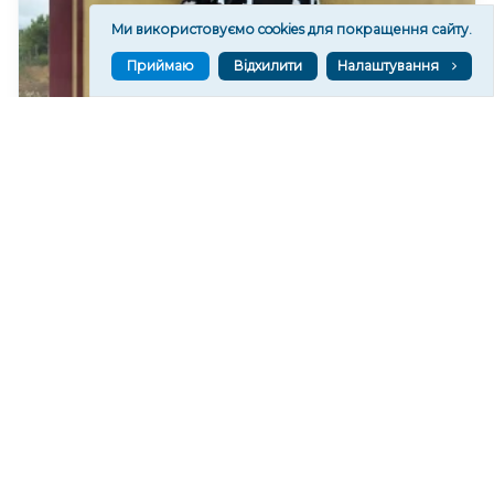
Ми використовуємо cookies для покращення сайту.
Приймаю
Відхилити
Налаштування
Судитимуть колишнього окупаційного
директора дослідного господарства
"Асканійське" на Херсонщині
97
09:34