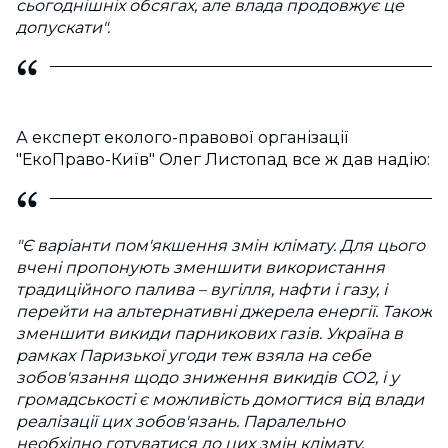
сьогоднішніх обсягах, але влада продовжує це
допускати".
А експерт еколого-правової організації
"ЕкоПраво-Київ" Олег Листопад все ж дав надію:
"Є варіанти пом'якшення змін клімату. Для цього
вчені пропонують зменшити використання
традиційного палива – вугілля, нафти і газу, і
перейти на альтернативні джерела енергії. Також
зменшити викиди парникових газів. Україна в
рамках Паризької угоди теж взяла на себе
зобов'язання щодо зниження викидів СО2, і у
громадськості є можливість домогтися від влади
реалізації цих зобов'язань. Паралельно
необхідно готуватися до цих змін клімату.