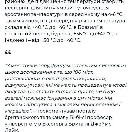
районах, де підвищення температури створить
нестерпні для життя умови. Тут очікується
зростання температури в середньому на 4-6 °С.
Таким чином, в Індії середня річна температура
складе від +40 °С до +46 °С, в Бразилії в
спекотний період буде від +36 °С до +42 °С, в
Індонезії – від +38 °С до +40 °С.
"З моєї точки зору, фундаментальним висновком
цього дослідження є те, що 100 міст,
розташованих в екваторіальних районах,
відчують умови, які не мають прецеденту в історії
людства. Це ставить питання про те, чи буде
взагалі можливо існування в цих містах. Ми
можемо зіткнутися з масовим переселенням і
міграцією", –
прокоментував порталу
британського телеканалу Бі-бі-сі професор
університету в Ексетері в Британії Джеймс
Дайк.