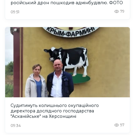
російський дрон пошкодив адмінбудівлю. ФОТО
79
09:51
Судитимуть колишнього окупаційного
директора дослідного господарства
"Асканійське" на Херсонщині
97
09:34