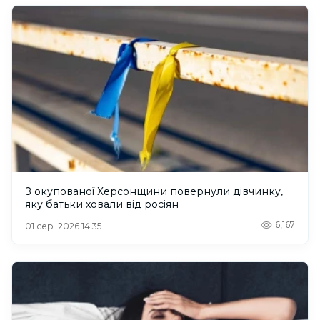
З окупованої Херсонщини повернули дівчинку,
яку батьки ховали від росіян
6,167
01 сер. 2026 14:35