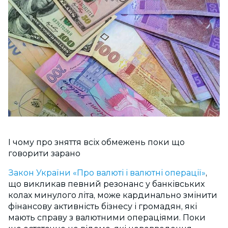
І чому про зняття всіх обмежень поки що
говорити зарано
Закон України «Про валюті і валютні операції»
,
що викликав певний резонанс у банківських
колах минулого літа, може кардинально змінити
фінансову активність бізнесу і громадян, які
мають справу з валютними операціями. Поки