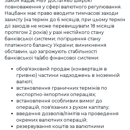
Закон надає НБУ достатньо широкі
повноваження у сфері валютного регулювання.
Нацбанк має право вводити тимчасові заходи
захисту (на термін до 6 місяців, при цьому термін
дії заходів не може перевищувати 18 місяців
протягом 2 років) у разі нестійкого стану
банківської системи; погіршення стану
платіжного балансу України; виникнення
обставин, що загрожують стабільності
банківської та/або фінансової системи:
обов'язковий продаж (конвертація в
гривню) частини надходжень в іноземній
валюті;
встановлення граничних термінів по
експортно-імпортних операціях;
встановлення особливих вимог до
операцій, пов'язаних з рухом капіталу;
введення дозволів/лімітів на проведення
окремих валютних операцій;
резервування коштів за валютними