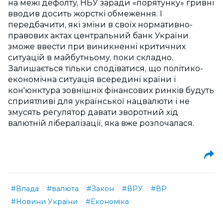
на межі дефолту, НБУ заради «порятунку» гривні
вводив досить жорсткі обмеження. І
передбачити, які зміни в своїх нормативно-
правових актах центральний банк України
зможе ввести при виникненні критичних
ситуацій в майбутньому, поки складно.
Залишається тільки сподіватися, що політико-
економічна ситуація всередині країни і
кон'юнктура зовнішніх фінансових ринків будуть
сприятливі для української нацвалюти і не
змусять регулятор давати зворотний хід
валютній лібералізації, яка вже розпочалася.
#Влада
#валюта
#Закон
#ВРУ
#ВР
#Новини України
#Економіка