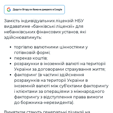
Додати Вгору як бажане джерело в Google
Замість індивідуальних ліцензій НБУ
видаватиме «банківські ліцензії» для
небанківських фінансових установ, які
здійснюватимуть:
торгівлю валютними цінностями у
готівковій формі;
переказ коштів;
розрахунки в іноземній валюті на території
України за договорами страхування життя;
факторинг (в частині здійснення
розрахунків на території України в
іноземній валюті між суб'єктами факторингу
і клієнтами за операціями з міжнародного
факторингу з відступлення права вимоги
до боржника-нерезидента).
Винятком стануть генеральні ліцензії на