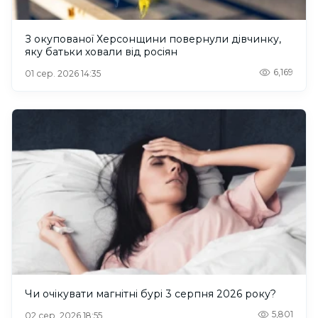
З окупованої Херсонщини повернули дівчинку,
яку батьки ховали від росіян
6,169
01 сер. 2026 14:35
Чи очікувати магнітні бурі 3 серпня 2026 року?
5,801
02 сер. 2026 18:55