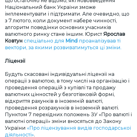
що остаточно не відомо, які нововведення
Національний банк України зможе
імплементувати і підтримати. Але очевидно, що
з 7 лютого, коли документ набере чинності,
алгоритм поведінки основних учасників
валютного ринку стане іншим. Юрист
Ярослав
Ковтун
спеціально для
Mind
проаналізував ті
вектори, за якими розвиватимуться ці зміни.
Ліцензії
Будуть скасовані індивідуальні ліцензії на
операції з валютою, в тому числі на організацію і
проведення операцій з купівлі та продажу
валютних цінностей у безготівковій формі,
відкриття рахунків в іноземній валюті,
проведення розрахунків в іноземній валюті.
Пунктом 7 перехідних положень ЗУ «Про валюті і
валютні операції» зміни вносяться до Закону
України
«Про ліцензування видів господарської
діяльності»
.