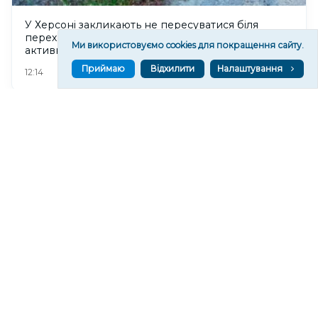
У Херсоні закликають не пересуватися біля
перехрестя вулиць Стрітенської та Комкова через
Ми використовуємо cookies для покращення сайту.
активність БпЛА
Приймаю
Відхилити
Налаштування
37
12:14
У Херсоні проведуть майстер-клас із малювання
натюрморту "Рибний день"