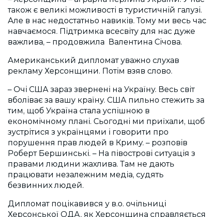
також є великі можливості в туристичній галузі.
Але в нас недостатньо навиків. Тому ми весь час
навчаємося. Підтримка всесвіту для нас дуже
важлива, – продовжила Валентина Січова.
Американський дипломат уважно слухав
рекламу Херсонщини. Потім взяв слово.
– Очі США зараз звернені на Україну. Весь світ
вболіває за вашу країну. США пильно стежить за
тим, щоб Україна стала успішною в
економічному плані. Сьогодні ми приїхали, щоб
зустрітися з українцями і говорити про
порушення прав людей в Криму. – розповів
Роберт Бершинські. – На півострові ситуація з
правами людини жахлива. Там не дають
працювати незалежним медіа, судять
безвинних людей.
Дипломат поцікавився у в.о. очільниці
Херсонської ОДА, як Херсонщина справляється