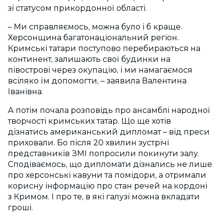
зі статусом прикордонної області.
– Ми справляємось, можна було і б краще.
Херсонщина багатонаціональний регіон.
Кримські татари поступово перебираються на
континент, залишають свої будинки на
півострові через окупацію, і ми намагаємося
всіляко їм допомогти, – заявила Валентина
Іванівна.
А потім почала розповідь про ансамблі народної
творчості кримських татар. Що ще хотів
дізнатись американський дипломат – від преси
приховали. Бо після 20 хвилин зустрічі
представників ЗМІ попросили покинути залу.
Сподіваємось, що дипломати дізнались не лише
про херсонські кавуни та помідори, а отримали
корисну інформацію про стан речей на кордоні
з Кримом. І про те, в які галузі можна вкладати
гроші.