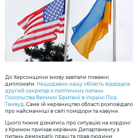
До Херсонщини знову завітали поважні
дипломати.
Нещодавно нашу область відвідала
другий секретар з політичних питань
Посольства Великої Британії в Україні Ліса
Тамвуд
. Саме їй керівництво області розповідало
про найсмачніші в світі помідори та кавуни.
Цього тижня дізнатись про ситуацію на кордоні
з Кримом приїхав керівник Департаменту з
питань демократії, праці та прав людини