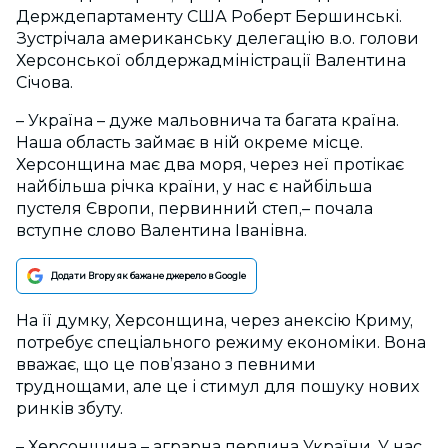
Держдепартаменту США Роберт Бершинські.
Зустрічала американську делегацію в.о. голови
Херсонської облдержадміністрації Валентина
Січова.
– Україна – дуже мальовнича та багата країна.
Наша область займає в ній окреме місце.
Херсонщина має два моря, через неї протікає
найбільша річка країни, у нас є найбільша
пустеля Європи, первинний степ,– почала
вступне слово Валентина Іванівна.
Додати Вгору як бажане джерело в Google
На її думку, Херсонщина, через анексію Криму,
потребує спеціального режиму економіки. Вона
вважає, що це пов’язано з певними
труднощами, але це і стимул для пошуку нових
ринків збуту.
– Херсонщина – аграрна перлина України. У нас