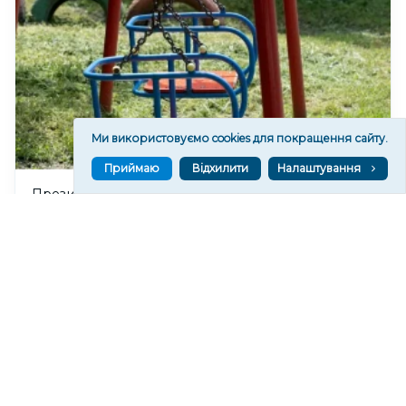
Ми використовуємо cookies для покращення сайту.
Приймаю
Відхилити
Налаштування
Президент підписав закон про реформу системи
захисту дітей, однак правозахисники критикують
його
223
06 сер. 2026 20:52