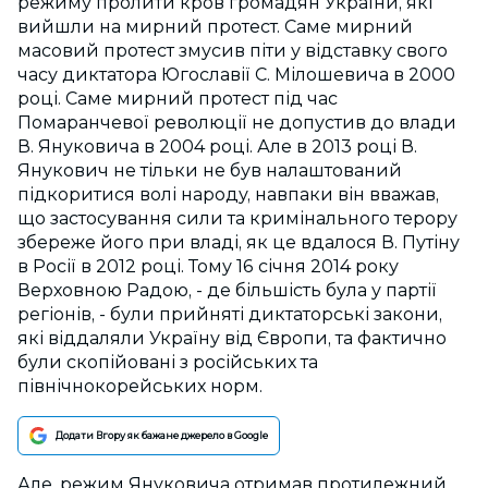
режиму пролити кров громадян України, які
вийшли на мирний протест. Саме мирний
масовий протест змусив піти у відставку свого
часу диктатора Югославії С. Мілошевича в 2000
році. Саме мирний протест під час
Помаранчевої революції не допустив до влади
В. Януковича в 2004 році. Але в 2013 році В.
Янукович не тільки не був налаштований
підкоритися волі народу, навпаки він вважав,
що застосування сили та кримінального терору
збереже його при владі, як це вдалося В. Путіну
в Росії в 2012 році. Тому 16 січня 2014 року
Верховною Радою, - де більшість була у партії
регіонів, - були прийняті диктаторські закони,
які віддаляли Україну від Європи, та фактично
були скопійовані з російських та
північнокорейських норм.
Додати Вгору як бажане джерело в Google
Але, режим Януковича отримав протилежний