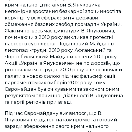
кримінальної диктатури В. Януковича,
непомірне зростання безкарної злочинності та
корупції у всіх сферах життя держави,
обмеження базових свобод громадян України.
Фактично, весь час диктатури В. Януковича,
починаючи з 2010 року викликав протестні
настрої в суспільстві: Податковий Майдан в
листопаді-грудні 2010 року, Афганський та
Чорнобильський Майдани восени 2011 року,
Акції «Україні з Януковичем не по дорозі!», що
розпочалися в грудні 2010 року, але розпочали
палати з новою силою під час фальсифікації
парламентських виборів 2012 року. Тому
Євромайдан був очікуваним та закономірним
результатом злочинної діяльності В. Януковича
та партії регіонів при владі.
Під час Євромайдану виявилося, що В.
Янукович не здатен на компроміс та готовий
заради збереження свого кримінального