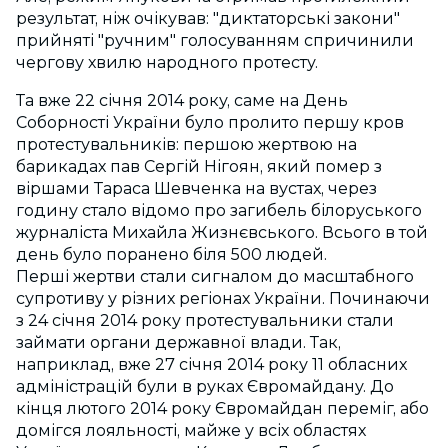
результат, ніж очікував: "диктаторські закони"
прийняті "ручним" голосуванням спричинили
чергову хвилю народного протесту.
Та вже 22 січня 2014 року, саме на День
Соборності України було пролито першу кров
протестувальників: першою жертвою на
барикадах пав Сергій Нігоян, який помер з
віршами Тараса Шевченка на вустах, через
годину стало відомо про загибель білоруського
журналіста Михайла Жизнєвського. Всього в той
день було поранено біля 500 людей.
Перші жертви стали сигналом до масштабного
супротиву у різних регіонах України. Починаючи
з 24 січня 2014 року протестувальники стали
займати органи державної влади. Так,
наприклад, вже 27 січня 2014 року 11 обласних
адміністрацій були в руках Євромайдану. До
кінця лютого 2014 року Євромайдан переміг, або
домігся лояльності, майже у всіх областях