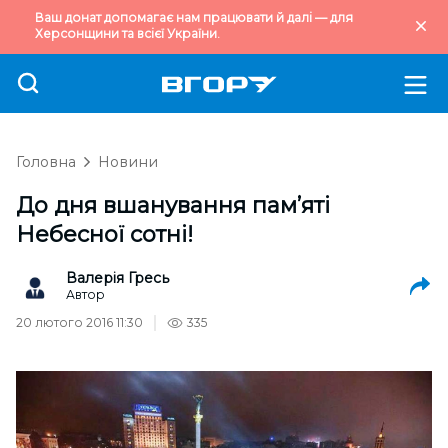
Ваш донат допомагає нам працювати й далі — для
Херсонщини та всієї України.
Головна
Новини
До дня вшанування пам’яті
Небесної сотні!
Валерія Гресь
Автор
20 лютого 2016 11:30
335