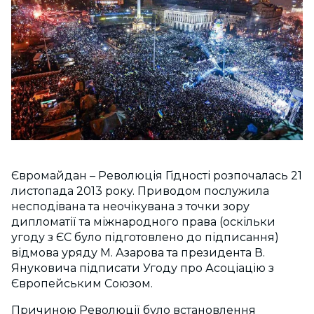
Євромайдан – Революція Гідності розпочалась 21
листопада 2013 року. Приводом послужила
несподівана та неочікувана з то
чки зору
дипломатії та міжнародного права (оскільки
угоду з ЄС було підготовлено до підписання)
відмова уряду М. Азарова та президента В.
Януковича підписати Угоду про Асоціацію з
Європейським Союзом.
Причиною Революції було встановлення