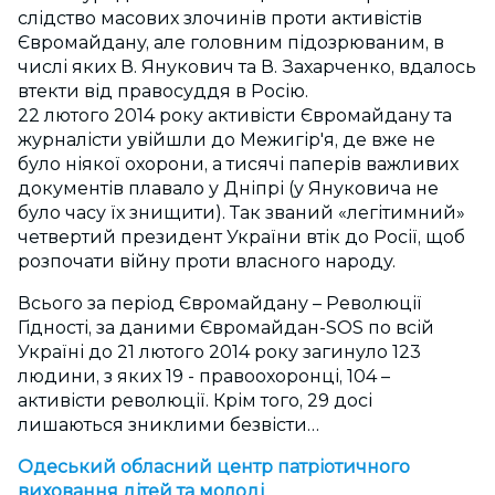
слідство масових злочинів проти активістів
Євромайдану, але головним підозрюваним, в
числі яких В. Янукович та В. Захарченко, вдалось
втекти від правосуддя в Росію.
22 лютого 2014 року активісти Євромайдану та
журналісти увійшли до Межигір'я, де вже не
було ніякої охорони, а тисячі паперів важливих
документів плавало у Дніпрі (у Януковича не
було часу їх знищити). Так званий «легітимний»
четвертий президент України втік до Росії, щоб
розпочати війну проти власного народу.
Всього за період Євромайдану – Революції
Гідності, за даними Євромайдан-SOS по всій
Україні до 21 лютого 2014 року загинуло 123
людини, з яких 19 - правоохоронці, 104 –
активісти революції. Крім того, 29 досі
лишаються зниклими безвісти…
Одеський обласний центр патріотичного
виховання дітей та молоді