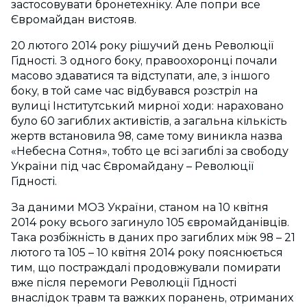
застосовувати бронетехніку. Але попри все
Євромайдан вистояв.
20 лютого 2014 року рішучий день Революції
Гідності. З одного боку, правоохоронці почали
масово здаватися та відступати, але, з іншого
боку, в той саме час відбувався розстріл на
вулиці Інститутський мирної ходи: нараховано
було 60 загиблих активістів, а загальна кількість
жертв встановила 98, саме тому виникла назва
«Небесна Сотня», тобто це всі загиблі за свободу
України під час Євромайдану – Революції
Гідності.
За даними МОЗ України, станом на 10 квітня
2014 року всього загинуло 105 євромайданівців.
Така розбіжність в даних про загиблих між 98 – 21
лютого та 105 – 10 квітня 2014 року пояснюється
тим, що постраждалі продовжували помирати
вже після перемоги Революції Гідності
внаслідок травм та важких поранень, отриманих