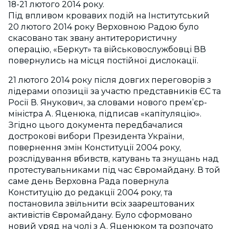
18-21 лютого 2014 року.
Під впливом кровавих подій на Інститутський
20 лютого 2014 року Верховною Радою було
скасовано так звану антитерористичну
операцію, «Беркут» та військовослужбовці ВВ
повернулись на місця постійної дислокації.
21 лютого 2014 року після довгих переговорів з
лідерами опозиції за участю представників ЄС та
Росії В. Янукович, за словами нового прем’єр-
міністра А. Яценюка, підписав «капітуляцію».
Згідно цього документа передбачалися
дострокові вибори Президента України,
повернення змін Конституції 2004 року,
розслідування вбивств, катувань та знущань над
протестувальниками під час Євромайдану. В той
саме день Верховна Рада повернула
Конституцію до редакції 2004 року, та
постановила звільнити всіх заарештованих
активістів Євромайдану. Було сформовано
новий уряд на чолі з А. Яценюком та розпочато