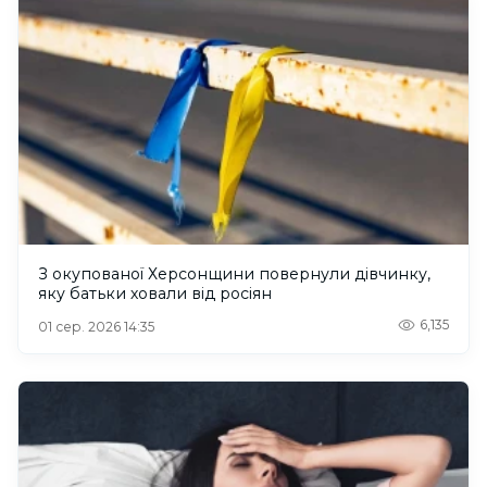
З окупованої Херсонщини повернули дівчинку,
яку батьки ховали від росіян
6,135
01 сер. 2026 14:35