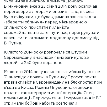
України за винятком Криму та Донбасу.
В. Янукович вже з 25 січня 2014 року розпочав
переговори з лідерами опозиції, але, як слід
було очікувати, це була «димова завіса» задля
«зберегти обличчя» перед міжнародною
спільнотою, приспати пильність
євромайданівців, затягнути час, перегрупувати
власні сили, отримати додаткову допомогу від
В. Путіна.
18 лютого 2014 року розпочалися штурми
Євромайдану, внаслідок яких загинуло 25
людей, та 240 було поранено.
19 лютого 2014 року кількість загиблих було вже
31 внаслідок пожежі в Будинку Профспілок та
втрат активістів Євромайдану на блокпостах при
в’їзді до Києва. Режим Януковича оголосив
початок «антитерористичної операції». Спец
призначенці «Беркуту» та інші формування МВС
отримали бойові набої та розпочали