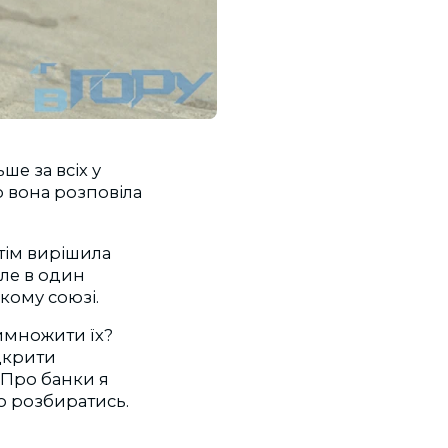
е за всіх у
 вона розповіла
отім вирішила
але в один
кому союзі.
римножити їх?
дкрити
 Про банки я
мо розбиратись.