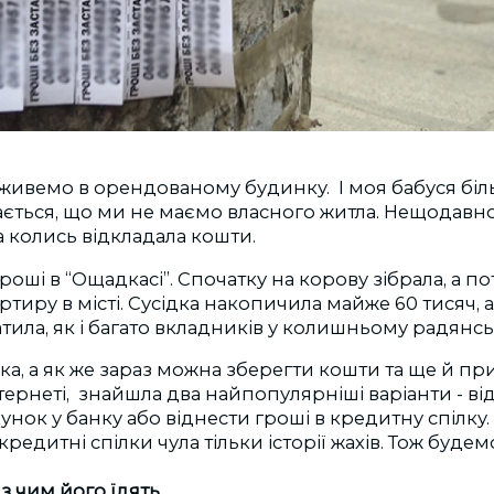
живемо в орендованому будинку. І моя бабуся більш
ється, що ми не маємо власного житла. Нещодавно
дка колись відкладала кошти.
роші в “Ощадкасі”. Спочатку на корову зібрала, а п
ртиру в місті. Сусідка накопичила майже 60 тисяч, 
тила, як і багато вкладників у колишньому радянсь
ка, а як же зараз можна зберегти кошти та ще й п
ернеті, знайшла два найпопулярніші варіанти - ві
нок у банку або віднести гроші в кредитну спілку.
кредитні спілки чула тільки історії жахів. Тож буде
 з чим його їдять