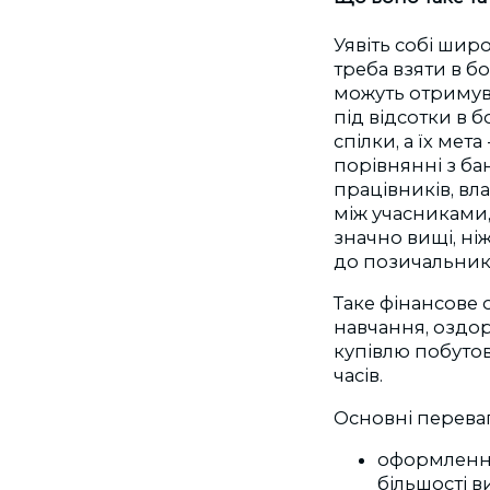
Уявіть собі шир
треба взяти в 
можуть отримува
під відсотки в б
спілки, а їх мет
порівнянні з ба
працівників, вла
між учасниками,
значно вищі, ні
до позичальника
Таке фінансове
навчання, оздор
купівлю побутов
часів.
Основні переваг
оформлення 
більшості в