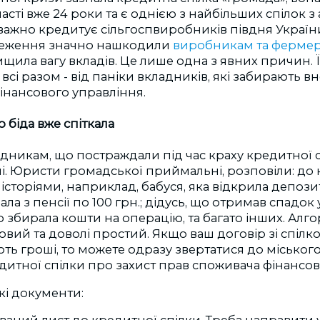
сті вже 24 роки та є однією з найбільших спілок з а
ажно кредитує сільгоспвиробників півдня України
меження значно нашкодили
виробникам та ферме
щила вагу вкладів. Це лише одна з явних причин. 
 всі разом - від паніки вкладників, які забирають в
інансового управління.
біда вже спіткала
адникам, що постраждали під час краху кредитної сп
. Юристи громадської приймальні, розповіли: до 
історіями, наприклад, бабуся, яка відкрила депозит
а з пенсії по 100 грн.; дідусь, що отримав спадок 
що збирала кошти на операцію, та багато інших. Алго
вий та доволі простий. Якщо ваш договір зі спілко
ть гроші, то можете одразу звертатися до міського
итної спілки про захист прав споживача фінансов
акі документи: