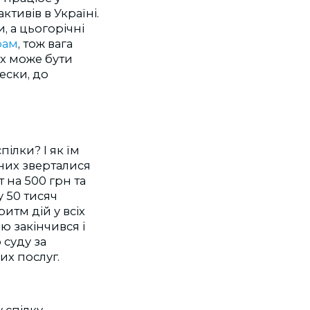
ктивів в Україні.
, а цьогорічні
рам
, тож вага
Їх може бути
нески, до
ілки? І як їм
них зверталися
 на 500 грн та
у 50 тисяч
ритм дій у всіх
ю закінчився і
 суду за
их послуг.