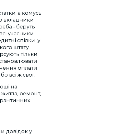
татки, а комусь
що вкладники
реба - беруть
 всі учасники
редитні спілки у
кого штату
урсують тільки
встановлювати
рочення оплати
о всі ж свої.
оші на
житла, ремонт,
карантинних
пи довідок у