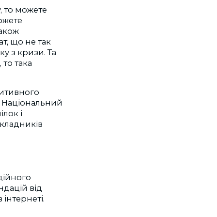
, то можете
ожете
Також
т, що не так
у з кризи. Та
 то така
зитивного
в Національний
лок і
вкладників
дійного
ндацій від
 інтернеті.