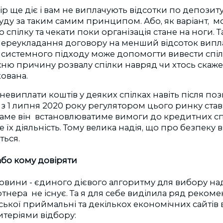
р ще діє і вам не виплачують відсотки по депозиту
уду за таким самим принципом. Або, як варіант, м
 спілку та чекати поки організація стане на ноги. 
переукладання договору на менший відсоток випла
 системного підходу може допомогти вивести спілк
ню причину розвалу спілки навряд чи хтось скаже,
ована.
невиплати коштів у деяких спілках навіть після по
а з 1 липня 2020 року регулятором цього ринку ста
саме він встановлюватиме вимоги до кредитних спі
їх діяльність. Тому велика надія, що про безпеку 
ться.
або кому довіряти
овини - єдиного дієвого алгоритму для вибору на
тнера не існує. Та я для себе виділила ряд рекоме
ької приймальні та декількох економічних сайтів в
итеріями відбору: