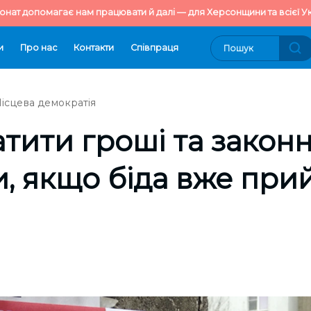
онат допомагає нам працювати й далі — для Херсонщини та всієї Ук
и
Про нас
Контакти
Cпівпраця
ісцева демократія
атити гроші та законн
, якщо біда вже при