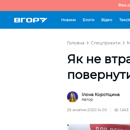
Ваш д
Новини
Блоги
Відео
Текст
Головна
Спецпроєкти
М
Як не втр
повернути
Ілона Коротіцина
Автор
29 жовтня 2020 14:00
1,643