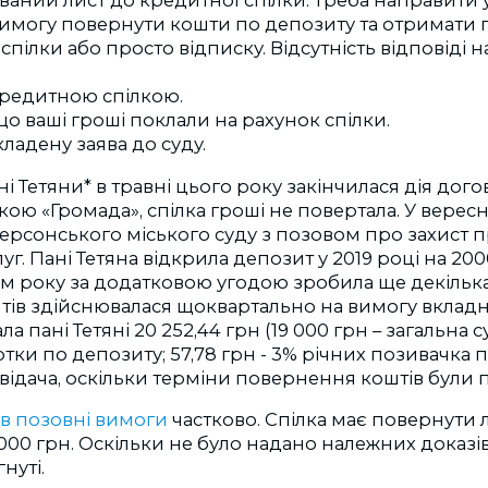
аний лист до кредитної спілки. Треба направити у
имогу повернути кошти по депозиту та отримати
 спілки або просто відписку. Відсутність відповіді на
кредитною спілкою.
що ваші гроші поклали на рахунок спілки.
ладену заява до суду.
і Тетяни* в травні цього року закінчилася дія дого
ою «Громада», спілка гроші не повертала. У вересн
ерсонського міського суду з позовом про захист 
г. Пані Тетяна відкрила депозит у 2019 році на 200
ом року за додатковою угодою зробила ще декілька
тів здійснювалася щоквартально на вимогу вкладн
ла пані Тетяні 20 252,44 грн (19 000 грн – загальна с
сотки по депозиту; 57,78 грн - 3% річних позивачка 
овідача, оскільки терміни повернення коштів були 
в позовні вимоги
частково. Спілка має повернути 
 000 грн. Оскільки не було надано належних доказів
нуті.