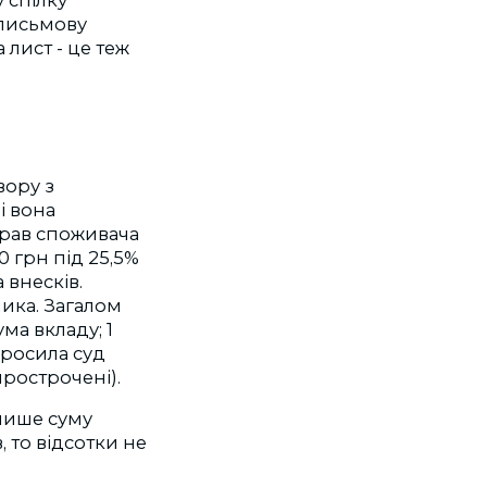
 спілку
 письмову
 лист - це теж
вору з
і вона
прав споживача
0 грн під 25,5%
 внесків.
ика. Загалом
ума вкладу; 1
просила суд
прострочені).
лише суму
, то відсотки не