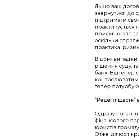
Якщо ваш догові
звернутися до с
підтримати свою
практикується 
приємно, але за
оскільки справж
практика ризик
Відомі випадки 
рішення суду, т
банк. Відтепер 
контролюватиме 
тепер потурбую
“Рецепт щастя” 
Одразу погані н
фінансового пар
юристів громадс
Отже, ділюся кр