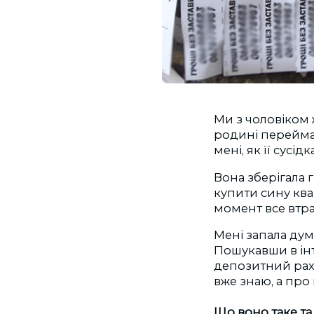
Ми з чоловіком 
родині перейма
мені, як її сусі
Вона зберігала г
купити сину ква
момент все втра
Мені запала дум
Пошукавши в інт
депозитний раху
вже знаю, а про 
Що воно таке та