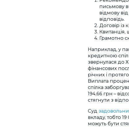
Рекомендов
письмову в
відмову від
відповідь.
Договір із 
Квитанція, 
Грамотно ск
Наприклад, у пан
кредитною спілк
звернулася до Х
фінансових послу
річних і протяг
Виплата процен
спілка заборгува
194,66 грн – від
стягнути з відп
Суд
задовольни
вкладу, тобто 19
можуть бути стяг