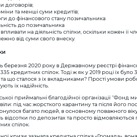
и договорів;
міни та менші суми кредитів;
ги до фінансового стану позичальника
льність до позичальника
впливати на діяльність спілки, оскільки кожен її ч
лежно від суми свого внеску.
ки
ь березня 2020 року в Державному реєстрі фінанс
35 кредитних спілок. Тоді ж як у 2019 році їх було 3
 та що сталося з їх вкладниками? Прості умови ро
ують їх надійність.
ької приймальні благодійної організації “Фонд м
віли: під час жорсткого карантину та після його п
нулося багато людей, в основному поважного віку,
ь відсотки по депозитах та просто відмовляються 
них спілок.
ної кризи зазнала кредитна спілка «Громада», вон