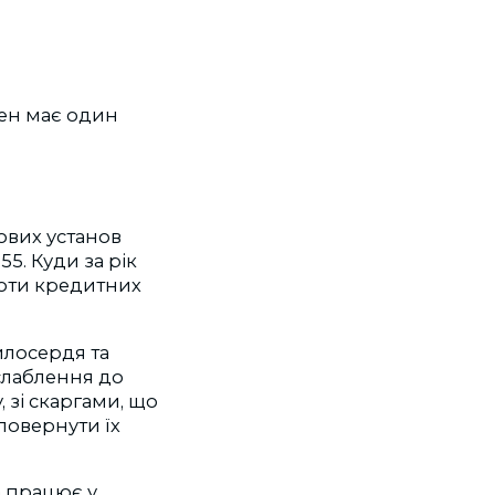
лен має один
ових установ
55. Куди за рік
боти кредитних
илосердя та
ослаблення до
 зі скаргами, що
повернути їх
а працює у