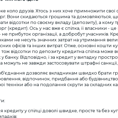
оке коло друзів. Хтось з них хоче примножити свої с
борг. Вони скидаються грошима та домовляються, 
ти відсотки по своєму вкладу (депозиту), а кому т
орг (кредит). Ось у нас вже є спілка, її власники - це
а - не прибуток організації, а добробут учасників. К
нками не несуть значних затрат на утримання вели
сних офісів та інших витрат. Отже, основні кошти к
 тож відсотки по депозиту кредитна спілка може 
ж у банку. Відповідно, і за кредит у випадку прост
 можуть не завжди застосовувати штрафні санкції, б
 об'єднання дозволяє вкладникам швидко брати гр
овлення, відпочинок, придбання або будівництво 
ої техніки або на подолання скрути за складних 
и:
кредиту у спілці доволі швидке, просте та без ку
ипадків;