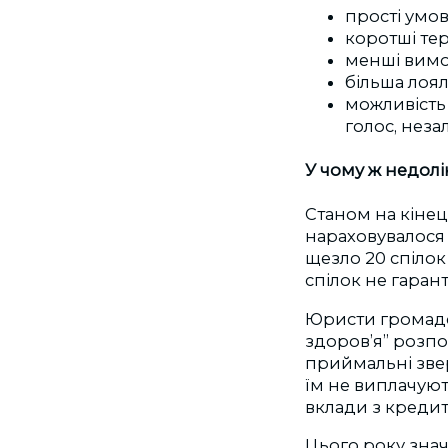
прості умов
коротші тер
менші вимо
більша лоя
можливість 
голос, неза
У чому ж недолі
Станом на кінец
нараховувалося 3
щезло 20 спілок
спілок не гарант
Юристи громадс
здоров’я” розпо
приймальні звер
їм не виплачуют
вклади з кредит
Цього року знач