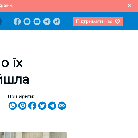
раїни.
Підтримати нас
о їх
йшла
Поширити: