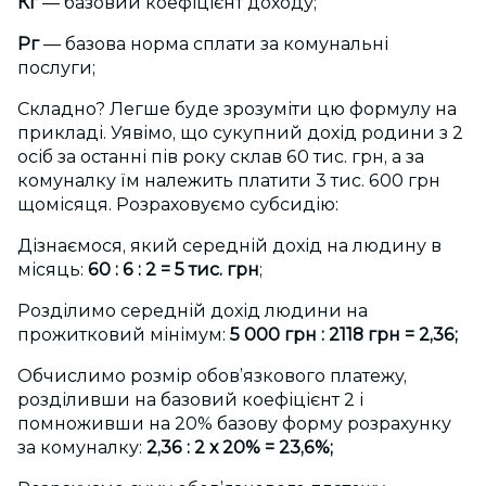
Кг
— базовий коефіцієнт доходу;
Рг
— базова норма сплати за комунальні
послуги;
Складно? Легше буде зрозуміти цю формулу на
прикладі. Уявімо, що сукупний дохід родини з 2
осіб за останні пів року склав 60 тис. грн, а за
комуналку їм належить платити 3 тис. 600 грн
щомісяця. Розраховуємо субсидію:
Дізнаємося, який середній дохід на людину в
місяць:
60 : 6 : 2 = 5 тис. грн
;
Розділимо середній дохід людини на
прожитковий мінімум:
5 000 грн : 2118 грн = 2,36;
Обчислимо розмір обов’язкового платежу,
розділивши на базовий коефіцієнт 2 і
помноживши на 20% базову форму розрахунку
за комуналку:
2,36 : 2
х
20% = 23,6%;