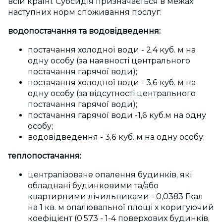
всій країні. Субсидія призначається в межах
наступних норм споживання послуг:
водопостачання та водовідведення:
постачання холодної води - 2,4 куб. м на
одну особу (за наявності центрального
постачання гарячої води);
постачання холодної води - 3,6 куб. м на
одну особу (за відсутності центрального
постачання гарячої води);
постачання гарячої води -1,6 куб.м на одну
особу;
водовідведення - 3,6 куб. м на одну особу;
теплопостачання:
централізоване опалення будинків, які
обладнані будинковими та/або
квартирними лічильниками - 0,0383 Гкал
на 1 кв. м опалювальної площі
х
коригуючий
коефіцієнт (0,573 - 1-4 поверхових будинків,