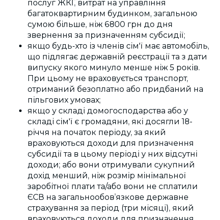
послуг ЖКГ, витрат на управління
багатоквартирним будинком, загальною
сумою більше, ніж 6800 грн до дня
звернення за призначенням субсидії;
якщо будь-хто із членів сім'ї має автомобіль,
що підлягає державній реєстрації та з дати
випуску якого минуло менше ніж 5 років.
При цьому не враховується транспорт,
отриманий безоплатно або придбаний на
пільгових умовах;
якщо у складі домогосподарства або у
складі сім'ї є громадяни, які досягли 18-
річчя на початок періоду, за який
враховуються доходи для призначення
субсидії та в цьому періоді у них відсутні
доходи; або вони отримували сукупний
дохід менший, ніж розмір мінімальної
заробітної плати та/або вони не сплатили
ЄСВ на загальнообов’язкове державне
страхування за період (три місяці), який
враховуються доходи для призначення