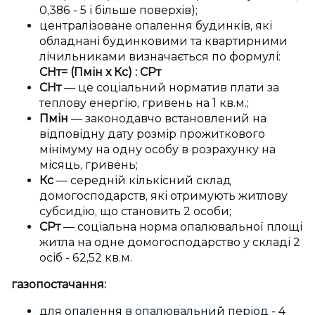
0,386 - 5 і більше поверхів);
централізоване опалення будинків, які
обладнані будинковими та квартирними
лічильниками визначається по формулі:
СНт
= (
Пмін
х
Кс
) :
СРт
СНт
— це соціальний норматив плати за
теплову енергію, гривень на 1 кв.м.;
Пмін
— законодавчо встановлений на
відповідну дату розмір прожиткового
мінімуму на одну особу в розрахунку на
місяць, гривень;
Кс
— середній кількісний склад
домогосподарств, які отримують житлову
субсидію, що становить 2 особи;
СРт
— соціальна норма опалювальної площі
житла на одне домогосподарство у складі 2
осіб - 62,52 кв.м.
газопостачання:
для опалення в опалювальний період - 4