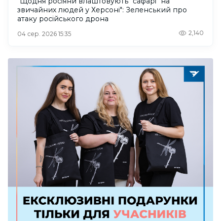
"Щодня росіяни влаштовують "сафарі" на
звичайних людей у Херсоні": Зеленський про
атаку російського дрона
2,140
04 сер. 2026 15:35