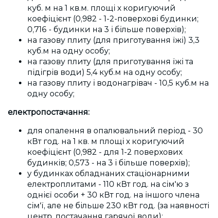
куб. м на 1 кв.м. площі
х
коригуючий
коефіцієнт (0,982 - 1-2-поверхові будинки;
0,716 - будинки на 3 і більше поверхів);
на газову плиту (для приготування їжі) 3,3
куб.м на одну особу;
на газову плиту (для приготування їжі та
підігрів води) 5,4 куб.м на одну особу;
на газову плиту і водонагрівач - 10,5 куб.м на
одну особу;
електропостачання:
для опалення в опалювальний період - 30
кВт
год.
на 1 кв. м площі
х
коригуючий
коефіцієнт (0,982 - для 1-2 поверхових
будинків; 0,573 - на 3 і більше поверхів);
у будинках обладнаних стаціонарними
електроплитами - 110 кВт
год.
на сім'ю з
однієї особи + 30 кВт
год.
на іншого члена
сім'ї, але не більше 230 кВт
год.
(за наявності
центр. постачання гарячої води);