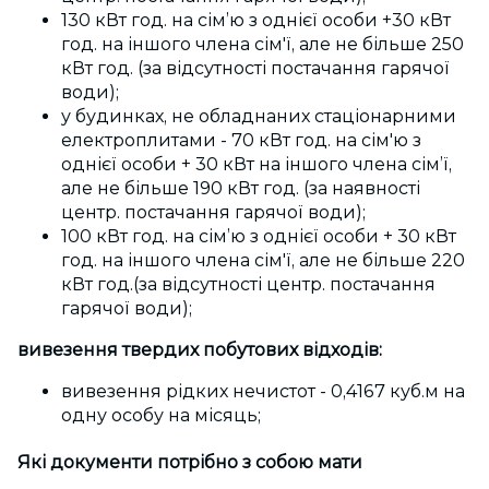
130 кВт
год.
на сім’ю з однієї особи +30 кВт
год.
на іншого члена сім'ї, але не більше 250
кВт
год.
(за відсутності постачання гарячої
води);
у будинках, не обладнаних стаціонарними
електроплитами - 70 кВт
год.
на сім'ю з
однієї особи + 30 кВт на іншого члена сім’ї,
але не більше 190 кВт
год.
(за наявності
центр. постачання гарячої води);
100 кВт
год.
на сім’ю з однієї особи + 30 кВт
год.
на іншого члена сім'ї, але не більше 220
кВт
год.
(за відсутності центр. постачання
гарячої води);
вивезення твердих побутових відходів:
вивезення рідких нечистот - 0,4167 куб.м на
одну особу на місяць;
Які документи потрібно з собою мати