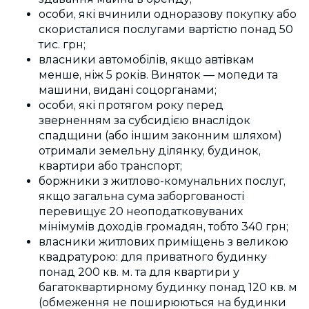
особи, які вчинили одноразову покупку або
скористалися послугами вартістю понад 50
тис. грн;
власники автомобілів, якщо автівкам
менше, ніж 5 років. Виняток — мопеди та
машини, видані
соцорганами
;
особи, які протягом року перед
зверненням за субсидією внаслідок
спадщини (або іншим законним шляхом)
отримали земельну ділянку, будинок,
квартири або транспорт;
боржники з
житлово-комунальних
послуг,
якщо загальна сума заборгованості
перевищує 20 неоподатковуваних
мінімумів доходів громадян, тобто 340 грн;
власники житлових приміщень з великою
квадратурою: для приватного будинку
понад 200 кв. м. та для квартири у
багатоквартирному будинку понад 120 кв. м
(обмеження не поширюються на будинки