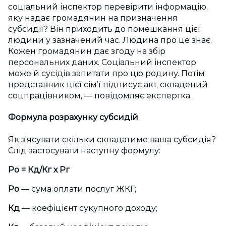
соціальний інспектор перевірити інформацію,
яку надає громадянин на призначення
субсидії? Він приходить до помешкання цієї
людини у зазначений час. Людина про це знає.
Кожен громадянин дає згоду на збір
персональних даних. Соціальний інспектор
може й сусідів запитати про цю родину. Потім
представник цієї сім’ї підписує акт, складений
соцпрацівником, — повідомляє експертка.
Формула розрахунку субсидій
Як з'ясувати скільки складатиме ваша субсидія?
Слід застосувати наступну формулу:
Ро
=
Кд
/Кг
х
Рг
Ро
— сума оплати послуг ЖКГ;
Кд
— коефіцієнт сукупного доходу;