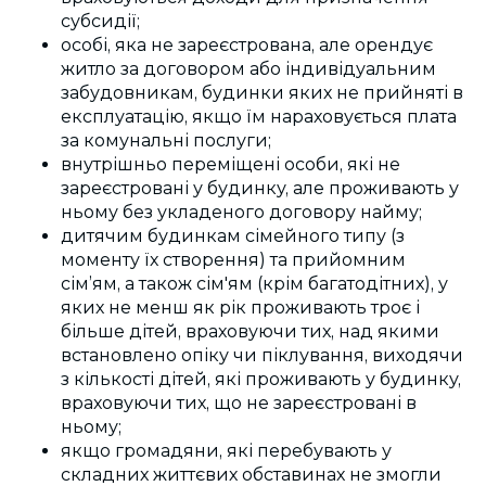
субсидії;
особі, яка не зареєстрована, але орендує
житло за договором або індивідуальним
забудовникам, будинки яких не прийняті в
експлуатацію, якщо їм нараховується плата
за комунальні послуги;
внутрішньо переміщені особи, які не
зареєстровані у будинку, але проживають у
ньому без укладеного договору найму;
дитячим будинкам сімейного типу (з
моменту їх створення) та
прийомним
сім’ям, а також сім'ям (крім багатодітних), у
яких не менш як рік проживають троє і
більше дітей, враховуючи тих, над якими
встановлено опіку чи піклування, виходячи
з кількості дітей, які проживають у будинку,
враховуючи тих, що не зареєстровані в
ньому;
якщо громадяни, які перебувають у
складних життєвих обставинах не змогли