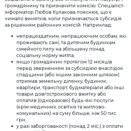
громадянину та призначити комісію. Спеціаліст-
інформатор Любов Кулакова пояснює, що є
чимало винятків, коли призначається субсидія
за рішенням районних комісій. Наприклад:
непрацездатним,
непрацюючим
особам, які
проживають самі, та дитячим будинкам
сімейного типу на збільшену понад
соціальну норму житла;
якщо громадянин протягом 12 місяців
перед зверненням за субсидією внаслідок
спадщини (або іншим законним шляхом)
отримав земельну ділянку, будинок,
квартири, транспорт, будматеріали або інші
товари довгострокового вжитку або
оплатив (одноразово) будь-які послуги
(крім медичних, освітніх та житлово-
комунальних) на суму більше, ніж 50 тис.
грн;
у разі заборгованості (понад 2 міс.) з оплати