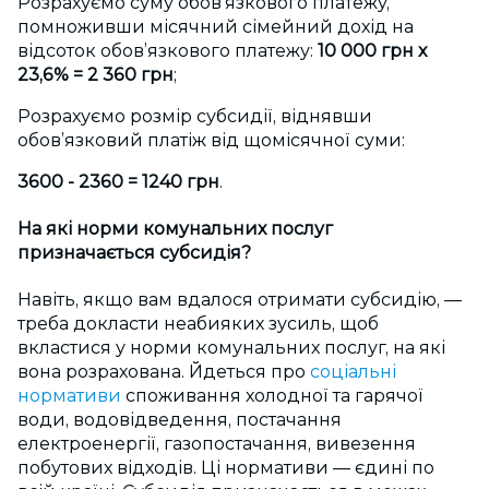
Розрахуємо суму обов’язкового платежу,
помноживши місячний сімейний дохід на
відсоток обов’язкового платежу:
10 000 грн
х
23,6% = 2 360 грн
;
Розрахуємо розмір субсидії, віднявши
обов’язковий платіж від щомісячної суми:
3600 - 2360 = 1240 грн
.
На які норми комунальних послуг
призначається субсидія?
Навіть, якщо вам вдалося отримати субсидію, —
треба докласти неабияких зусиль, щоб
вкластися у норми комунальних послуг, на які
вона розрахована. Йдеться про
соціальні
нормативи
споживання холодної та гарячої
води, водовідведення, постачання
електроенергії, газопостачання, вивезення
побутових відходів. Ці нормативи — єдині по