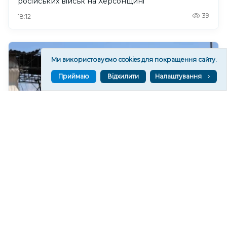
російських військ на Херсонщині
39
18:12
Ми використовуємо cookies для покращення сайту.
Приймаю
Відхилити
Налаштування
Російські обстріли спричинили 20 пожеж на АЗС
Херсонщини за півтора року
64
17:46