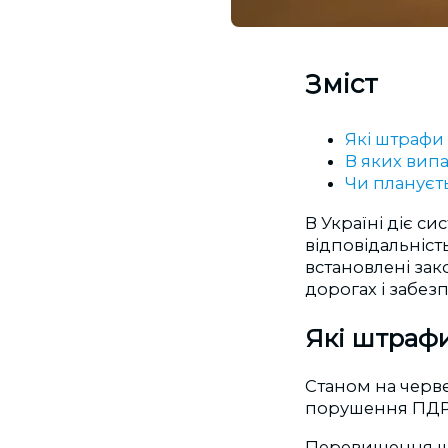
Зміст
Які штрафи
В яких вип
Чи плануєть
В Україні діє си
відповідальніс
встановлені зак
дорогах і забез
Які штраф
Станом на черв
порушення ПДР 
Перевищення ш