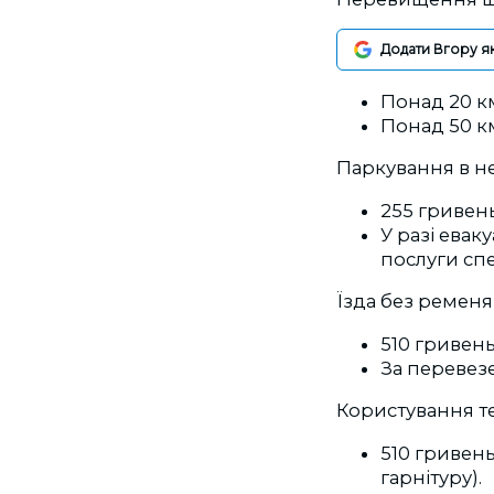
Додати Вгору я
Понад 20 к
Понад 50 к
Паркування в н
255 гривень
У разі евак
послуги спе
Їзда без ременя
510 гривень
За перевез
Користування те
510 гривень
гарнітуру).