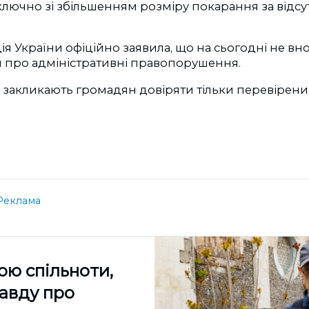
лючно зі збільшенням розміру покарання за відсут
ія України офіційно заявила, що на сьогодні не вн
и про адміністративні правопорушення.
и закликають громадян довіряти тільки перевірен
Реклама
ою спільноти,
равду про