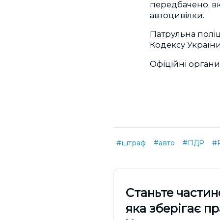
передбачено, вк
автоцивілки.
Патрульна поліц
Кодексу Україн
Офіційні орган
#штраф
#авто
#ПДР
#
Cтаньте частин
яка зберігає п