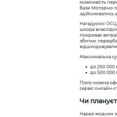
можливість пере
бази Моторно-т
здійснюватись 
Нагадуємо: ОСЦП
шкода внаслідок
покриває витрат
збитки, передба
відшкодовувати
Максимальна сум
до 250 000
до 500 000
Поліс можна офо
сервіс онлайн-с
Чи плануєт
Наразі жодних з