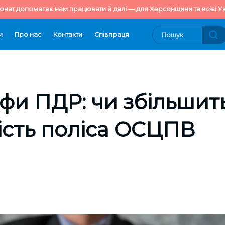
онат допомагає нам працювати й далі — для Херсонщини та всієї Ук
и
Про нас
Контакти
Cпівпраця
фи ПДР: чи збільшит
ність поліса ОСЦПВ