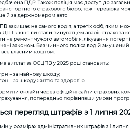
дбачена ПДР. Також поліція має доступ до загаль
ранспортного страхового бюро, тож перевірка мо
ще й за держномером авто.
В захищає не самого водія, а третіх осіб, яким мо
 ДТП. Якщо ви стали винуватцем аварії, страхова 
и на ремонт чужого автомобіля, лікування потерпі
чені законом. Без чинного поліса водій змушений
 все власним коштом.
а виплат за ОСЦПВ у 2025 році становить:
 грн
–
за майнову шкоду;
 грн
–
за шкоду життю та здоров’ю.
рмити онлайн через офіційні сайти страхових ко
трахування, попередньо порівнявши умови програм
ься перегляд штрафів з 1 липня 20
мін у розмірах адміністративних штрафів з 1 липня