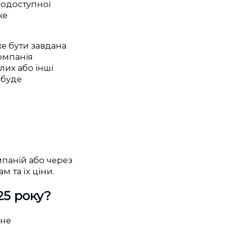
нодоступної
же
же бути завдана
компанія
лих або інші
 буде
мпаній або через
 та їх ціни.
25 року?
 не