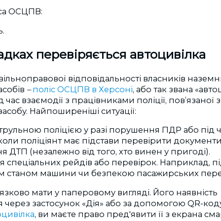
іса ОСЦПВ:
.
адках перевіряється автоцивілка
ільноправової відповідальності власників наземн
асобів
–
поліс ОСЦПВ в Херсоні
, або так звана «авт
 час взаємодії з працівниками поліції, пов’язаної 
асобу. Найпоширеніші ситуації:
трульною поліцією у разі порушення ПДР або під 
коли поліціянт має підстави перевірити документи
ДТП (незалежно від того, хто винен у пригоді).
 спеціальних рейдів або перевірок. Наприклад, п
им станом машини чи безпекою пасажирських пере
зково мати у паперовому вигляді. Його наявність
 через застосунок «Дія» або за допомогою QR-коду.
оцивілка
, ви маєте право пред'явити її з екрана см