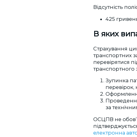
Відсутність пол
425 гривень
В яких вип
Страхування цив
транспортних з
перевірятися під
транспортного з
Зупинка па
перевірок, 
Оформлення 
Проведення
за технічн
ОСЦПВ не обов’я
підтверджується
електронна авт