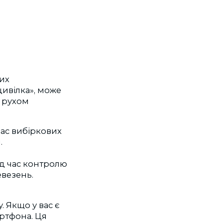
их
оцивілка», може
з рухом
час вибіркових
.
ід час контролю
везень.
 Якщо у вас є
артфона. Ця