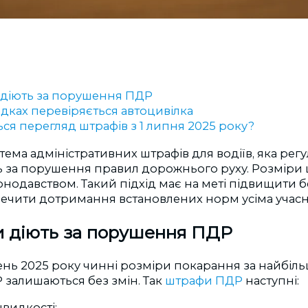
 діють за порушення ПДР
адках перевіряється автоцивілка
ся перегляд штрафів з 1 липня 2025 року?
стема адміністративних штрафів для водіїв, яка рег
ть за порушення правил дорожнього руху. Розміри
онодавством. Такий підхід має на меті підвищити б
печити дотримання встановлених норм усіма учасн
и діють за порушення ПДР
ень 2025 року чинні розміри покарання за найбіл
залишаються без змін. Так
штрафи ПДР
наступні:
видкості: