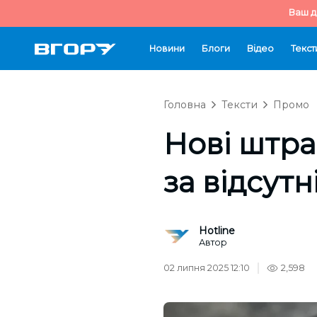
Ваш д
Новини
Блоги
Відео
Текст
Головна
Тексти
Промо
Нові штра
за відсут
Hotline
Автор
02 липня 2025 12:10
2,598