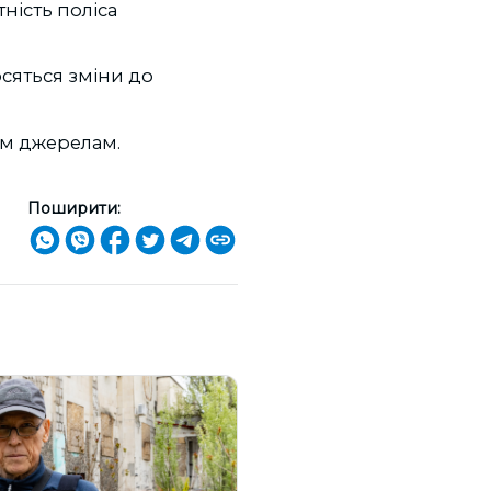
ність поліса
осяться зміни до
им джерелам.
Поширити: