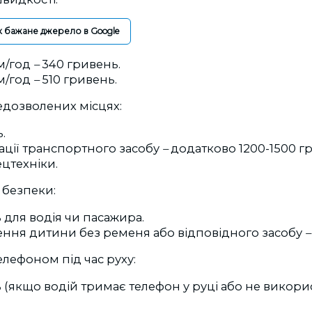
к бажане джерело в Google
м/год
–
340 гривень.
м/год
–
510 гривень.
едозволених місцях:
.
уації транспортного засобу
–
додатково 1200-1500 г
цтехніки.
 безпеки:
 для водія чи пасажира.
ення дитини без ременя або відповідного засобу
–
лефоном під час руху:
 (якщо водій тримає телефон у руці або не викори