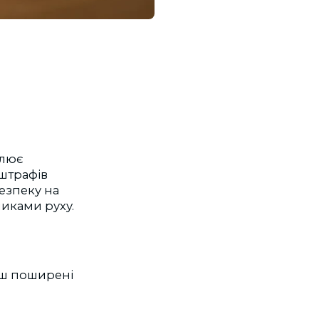
улює
 штрафів
езпеку на
иками руху.
ьш поширені