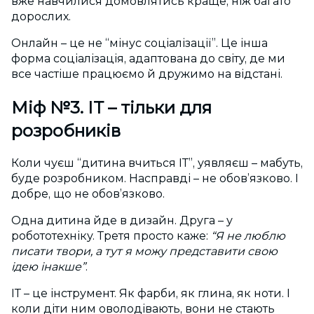
вже навчилися домовлятись краще, ніж багато
дорослих.
Онлайн – це не “мінус соціалізації”. Це інша
форма соціалізація, адаптована до світу, де ми
все частіше працюємо й дружимо на відстані.
Міф №3. ІТ – тільки для
розробників
Коли чуєш “дитина вчиться ІТ”, уявляєш – мабуть,
буде розробником. Насправді – не обов’язково. І
добре, що не обов’язково.
Одна дитина йде в дизайн. Друга – у
робототехніку. Третя просто каже:
“Я не люблю
писати твори, а тут я можу представити свою
ідею інакше”
.
ІТ – це інструмент. Як фарби, як глина, як ноти. І
коли діти ним оволодівають, вони не стають