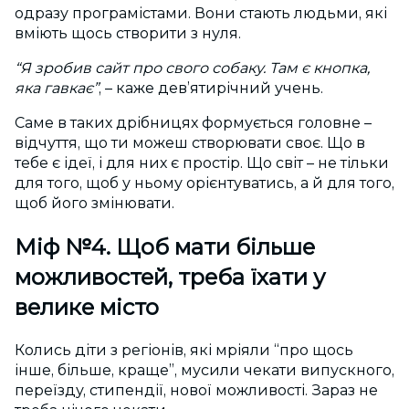
одразу програмістами. Вони стають людьми, які
вміють щось створити з нуля.
“Я зробив сайт про свого собаку. Там є кнопка,
яка гавкає”
, – каже дев’ятирічний учень.
Саме в таких дрібницях формується головне –
відчуття, що ти можеш створювати своє. Що в
тебе є ідеї, і для них є простір. Що світ – не тільки
для того, щоб у ньому орієнтуватись, а й для того,
щоб його змінювати.
Міф №4. Щоб мати більше
можливостей, треба їхати у
велике місто
Колись діти з регіонів, які мріяли “про щось
інше, більше, краще”, мусили чекати випускного,
переїзду, стипендії, нової можливості. Зараз не