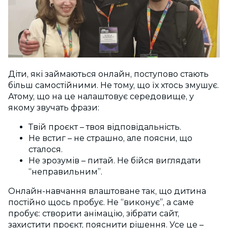
Діти, які займаються онлайн, поступово стають
більш самостійними. Не тому, що їх хтось змушує.
Атому, що на це налаштовує середовище, у
якому звучать фрази:
Твій проєкт – твоя відповідальність.
Не встиг – не страшно, але поясни, що
сталося.
Не зрозумів – питай. Не бійся виглядати
“неправильним”.
Онлайн-навчання влаштоване так, що дитина
постійно щось пробує. Не “виконує”, а саме
пробує: створити анімацію, зібрати сайт,
захистити проєкт, пояснити рішення. Усе це –