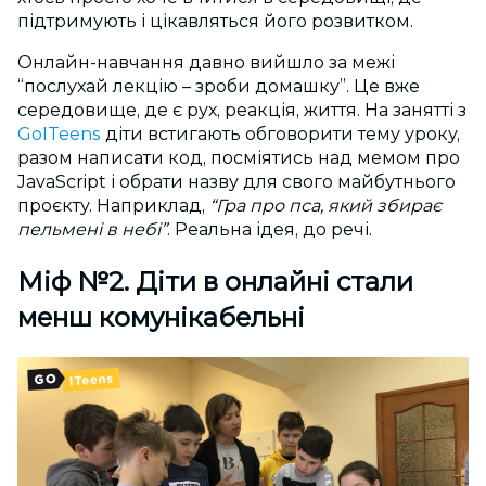
підтримують і цікавляться його розвитком.
Онлайн-навчання давно вийшло за межі
“послухай лекцію – зроби домашку”. Це вже
середовище, де є рух, реакція, життя. На занятті з
GoITeens
діти встигають обговорити тему уроку,
разом написати код, посміятись над мемом про
JavaScript і обрати назву для свого майбутнього
проєкту. Наприклад,
“Гра про пса, який збирає
пельмені в небі”
. Реальна ідея, до речі.
Міф №2. Діти в онлайні стали
менш комунікабельні