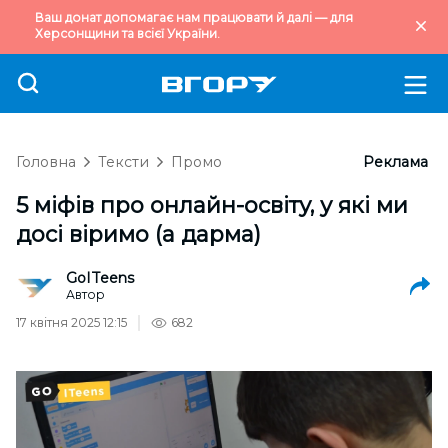
Ваш донат допомагає нам працювати й далі — для
Херсонщини та всієї України.
Головна
Тексти
Промо
Реклама
5 міфів про онлайн-освіту, у які ми
досі віримо (а дарма)
GoITeens
Автор
17 квітня 2025 12:15
682