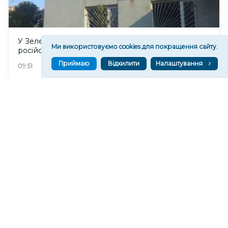
У Зеленівському старостаті на Херсонщині
Ми використовуємо cookies для покращення сайту.
російський дрон пошкодив адмінбудівлю. ФОТО
Приймаю
Відхилити
Налаштування
71
09:51
Судитимуть колишнього окупаційного