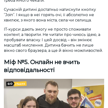
треба нічого чекати.
Сучасній дитині достатньо натиснути кнопку
“Join”. І якщо в неї горять очі, її абсолютно не
хвилює, з якого вона міста, села чи селища.
ІТ-курси дають змогу не просто споживати
контент, а творити. Не читати про чиюсь ідею, а
пробувати власну. І цей досвід – він змінює
масштаб мислення. Дитина бачить не лише
вікно свого браузера, а ще й вікно можливостей.
Міф №5. Онлайн не вчить
відповідальності