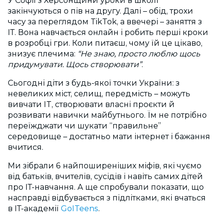
У Софії з Херсонщини уроки в школі
закінчуються о пів на другу. Далі – обід, трохи
часу за переглядом TikTok, а ввечері – заняття з
ІТ. Вона навчається онлайн і робить перші кроки
в розробці гри. Коли питаєш, чому їй це цікаво,
знизує плечима:
“Не знаю, просто люблю щось
придумувати. Щось створювати”
.
Сьогодні діти з будь-якої точки України: з
невеликих міст, селищ, передмість – можуть
вивчати IT, створювати власні проєкти й
розвивати навички майбутнього. Їм не потрібно
переїжджати чи шукати “правильне”
середовище – достатньо мати інтернет і бажання
вчитися.
Ми зібрали 6 найпоширеніших міфів, які чуємо
від батьків, вчителів, сусідів і навіть самих дітей
про ІТ-навчання. А ще спробували показати, що
насправді відбувається з підлітками, які вчаться
в ІТ-академії
GoITeens
.