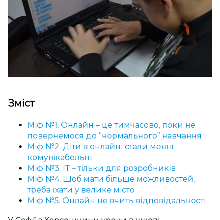
Зміст
Міф №1. Онлайн – це тимчасово, поки не
повернемося до “нормального” навчання
Міф №2. Діти в онлайні стали менш
комунікабельні
Міф №3. ІТ – тільки для розробників
Міф №4. Щоб мати більше можливостей,
треба їхати у велике місто
Міф №5. Онлайн не вчить відповідальності