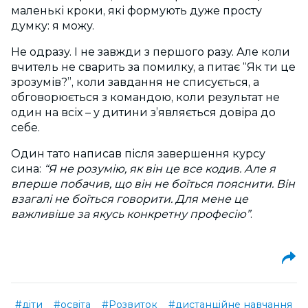
маленькі кроки, які формують дуже просту
думку: я можу.
Не одразу. І не завжди з першого разу. Але коли
вчитель не сварить за помилку, а питає “Як ти це
зрозумів?”, коли завдання не списується, а
обговорюється з командою, коли результат не
один на всіх – у дитини з’являється довіра до
себе.
Один тато написав після завершення курсу
сина:
“Я не розумію, як він це все кодив. Але я
вперше побачив, що він не боїться пояснити. Він
взагалі не боїться говорити. Для мене це
важливіше за якусь конкретну професію”
.
#діти
#освіта
#Розвиток
#дистанційне навчання