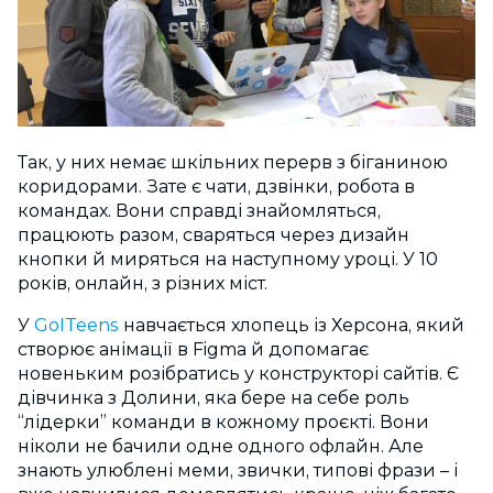
Так, у них немає шкільних перерв з біганиною
коридорами. Зате є чати, дзвінки, робота в
командах. Вони справді знайомляться,
працюють разом, сваряться через дизайн
кнопки й миряться на наступному уроці. У 10
років, онлайн, з різних міст.
У
GoITeens
навчається хлопець із Херсона, який
створює анімації в Figma й допомагає
новеньким розібратись у конструкторі сайтів. Є
дівчинка з Долини, яка бере на себе роль
“лідерки” команди в кожному проєкті. Вони
ніколи не бачили одне одного офлайн. Але
знають улюблені меми, звички, типові фрази – і