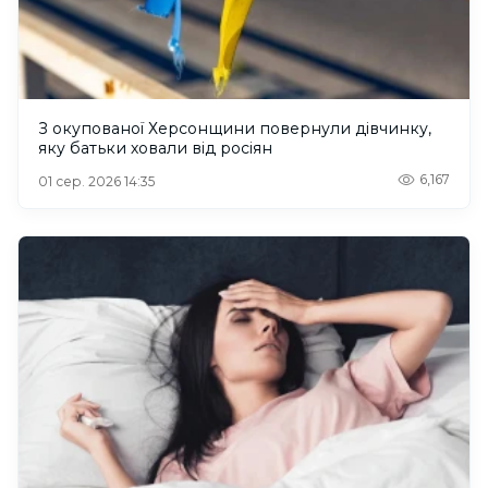
З окупованої Херсонщини повернули дівчинку,
яку батьки ховали від росіян
6,167
01 сер. 2026 14:35