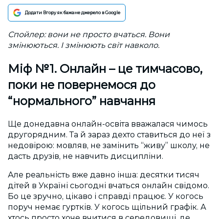
Додати Вгору як бажане джерело в Google
Спойлер: вони не просто вчаться. Вони
змінюються. І змінюють світ навколо.
Міф №1. Онлайн – це тимчасово,
поки не повернемося до
“нормального” навчання
Ще донедавна онлайн-освіта вважалася чимось
другорядним. Та й зараз дехто ставиться до неї з
недовірою: мовляв, не замінить “живу” школу, не
дасть друзів, не навчить дисципліни.
Але реальність вже давно інша: десятки тисяч
дітей в Україні сьогодні вчаться онлайн свідомо.
Бо це зручно, цікаво і справді працює. У когось
поруч немає гуртків. У когось щільний графік. А
хтось просто хоче вчитися в середовищі, де