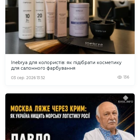
Inebrya для колористів: як підібрати косметику
для салонного фарбування
136
03 сер. 2026 13:52