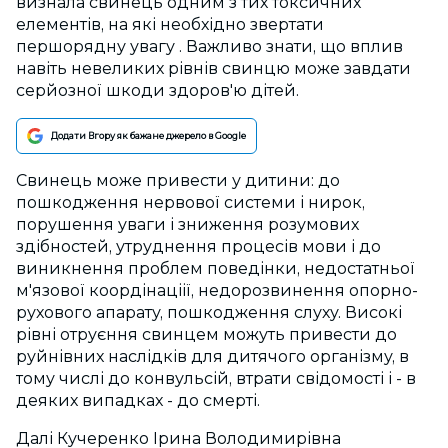
визнала свинець одним з тих токсичних
елементів, на які необхідно звертати
першорядну увагу . Важливо знати, що вплив
навіть невеликих рівнів свинцю може завдати
серйозної шкоди здоров'ю дітей.
Додати Вгору як бажане джерело в Google
Свинець може привести у дитини: до
пошкодження нервової системи і нирок,
порушення уваги і зниження розумових
здібностей, утруднення процесів мови і до
виникнення проблем поведінки, недостатньої
м'язової коордінаціії, недорозвинення опорно-
рухового апарату, пошкодження слуху. Високі
рівні отруєння свинцем можуть привести до
руйнівних наслідків для дитячого організму, в
тому числі до конвульсій, втрати свідомості і - в
деяких випадках - до смерті.
Далі Кучеренко Ірина Володимирівна