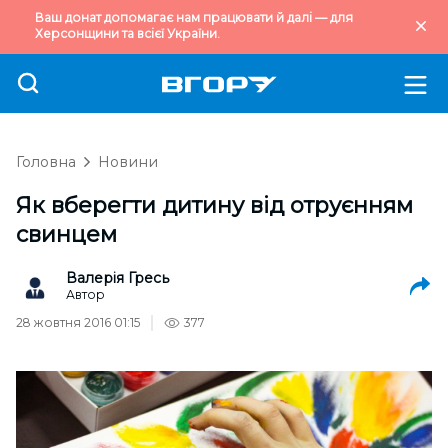
Ваш донат допомагає нам працювати й далі — для
Херсонщини та всієї України.
Головна
Новини
Як вберегти дитину від отруєнням
свинцем
Валерія Гресь
Автор
28 жовтня 2016 01:15
377