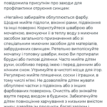
повідомила присутнім про заходи для
профілактики отруєння синцем:
«Негайно забирайте облуплюється фарбу.
Щодня мийте підлоги, віконні рами, підвіконня
та інші поверхні. Користуйтеся шваброю або
мочалкою, вмочуючи її в теплу воду з миючим
засобом загального призначення або зі
спеціальним миючим засобом для матеріалів,
забруднених свинцем. Ретельно виполіскуйте
мочалку і головку швабри, якою Ви протирали
брудні або пилові ділянки. Часто мийте дітям
руки, особливо перед їжею і перед денним або
нічним сном. Утримуйте в чистоті місце для ігор.
Регулярно мийте пляшечки, соски і іграшки, в
тому числі м'які. Не дозволяйте дітям жувати
облуплені частки з підвіконь або з інших
фарбованих поверхонь. Очистіть або знімайте
взуття перед входом в будинок. Забезпечуйте
дітям повноцінне харчування з низьким вмістом
жиру; давайте їм продукти, багаті залізом і