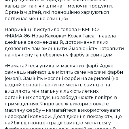
кальцієм, такі як шпинат і молочні продукти.
Організм дітей, які повноцінно харчуються
поглинає менше свинцю».
Наприкінці виступила голова НКМГЕО
«МАМА-86-Нова Каховка» Козак Таїса, і навела
декілька рекомендацій, дотримання яких
дозволить вам зменшити ймовірність натрапити
на неякісну та небезпечну фарбу зі свинцем:
«Намагайтеся уникати масляних фарб. Адже,
свинець найчастіше містять саме масляні фарби
(емалі). Замініть масляні фарби на акрилові (на
водній основі) – вони не містять свинцю, та
виділяють мінімальну кількість летких
органічних сполук, що забруднюють повітря в
приміщеннях. Якщо все ж використовуєте
масляну фарбу – намагайтеся використовувати
неяскраві кольори. Дослідження показують, що
найбільші концентрації свинцю містяться у