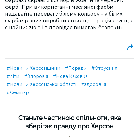
фарбах яскравих кольорів: жовтій та червоній
фарбі. При використанні масляної фарби
надавайте перевагу білому кольору – у білих
фарбах різних виробників концентрація свинцю
є найнижчою і відповідає вимогам безпеки».
#Новини Херсонщини
#Поради
#Отруєння
#діти
#Здоров'я
#Нова Каховка
#Новини Херсонської області
#здоров`я
#Семінар
Cтаньте частиною спільноти, яка
зберігає правду про Херсон