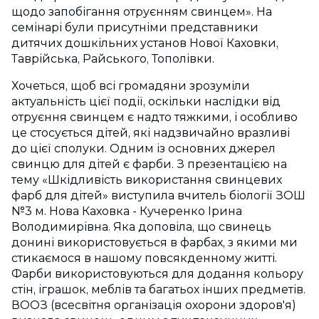
щодо запобігання отруєнням свинцем». На
семінарі були присутніми представники
дитячих дошкільних установ Нової Каховки,
Таврійська, Райського, Тополівки.
Хочеться, щоб всі громадяни зрозуміли
актуальність цієї події, оскільки наслідки від
отруєння свинцем є надто тяжкими, і особливо
це стосується дітей, які надзвичайно вразливі
до цієї сполуки. Одним із основних джерел
свинцю для дітей є фарби. З презентацією на
тему «Шкідливість використання свинцевих
фарб для дітей» виступила вчитель біології ЗОШ
№3 м. Нова Каховка - Кучеренко Ірина
Володимирівна. Яка доповіла, що свинець
донині використовується в фарбах, з якими ми
стикаємося в нашому повсякденному житті.
Фарби використовуються для додання кольору
стін, іграшок, меблів та багатьох інших предметів.
ВООЗ (всесвітня організація охорони здоров'я)