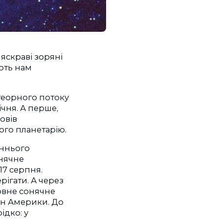
яскравi зорянi
яють нам
етеорного потоку
iчня. А перше,
овiв
ого планетарiю.
аннього
онячне
17 серпня.
iгати. А через
повне сонячне
аїн Америки. До
iдко: у