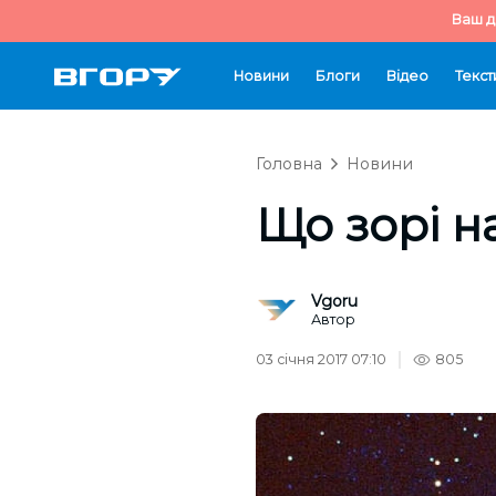
Ваш д
Новини
Блоги
Відео
Текст
Головна
Новини
Що зорi н
Vgoru
Автор
03 січня 2017 07:10
805