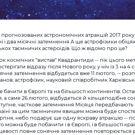
прогнозованих астрономiчних атракцiй 2017 року 
нi i два мiсячнi затемнення А ще астрофiзики обiц
кох таємничих астероїдiв. Що ж вiдомо про це?
к космiчних "вистав" Квадрантиди -- пiк цього м
ерiгати вiдразу пiсля Нового року, у нiч iз 3 на 4 с
сячне затемнення вiдбудеться вже 11 лютого, -- розп
ов, астрофiзик, науковий спiвробiтник Харкiвськ
 бачити в Європi та на бiльшостi континентiв. Ост
, а саме 26 лютого, вiдбудеться й кiльцеподiбне с
тупне, часткове затемнення Мiсяця передбачають 
раїнi за цим таємничим явищем можна буде спостер
 серпня, небо подарує ще одну яскраву атракцiю -- 
о можна буде побачити i в Європi, i в бiльшостi кр
iсцевостi повне сонячне затемнення повторюється р