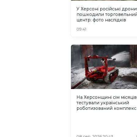
У Херсоні російські дрони
пошкодили торговельни
центр: фото наслідків
09:41
На Херсонщині сім місяців
тестували український
роботизований комплекс
пожежогасіння
08 сер. 2026 20:43