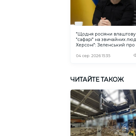
"Щодня росіяни влаштов
"сафарі" на звичайних лю
Херсоні": Зеленський про
російського дрона
04 сер. 2026 15:35
ЧИТАЙТЕ ТАКОЖ