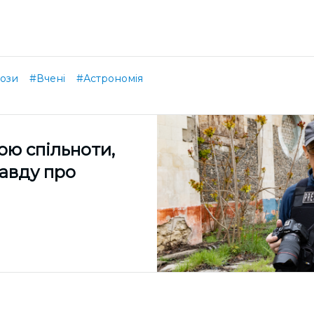
ози
#Вчені
#Астрономія
ою спільноти,
равду про