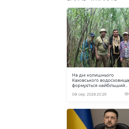
На дні колишнього
Каховського водосховища
формується найбільший
рівновіковий ліс Європи
08 сер. 2026 20:29