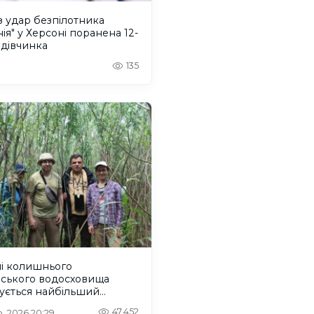
 удар безпілотника
ія" у Херсоні поранена 12-
 дівчинка
135
ні колишнього
вського водосховища
ується найбільший
віковий ліс Європи
47,452
. 2026 20:29