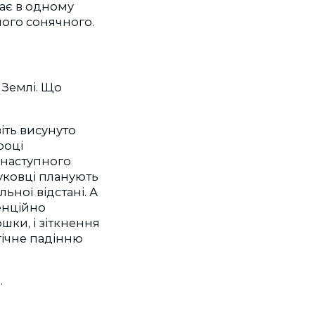
ває в одному
дного сонячного.
 Землi. Що
вiть висунуто
роцi
 наступного
ауковцi планують
ьної вiдстанi. А
тенцiйно
шки, i зiткнення
гiчне падiнню
.