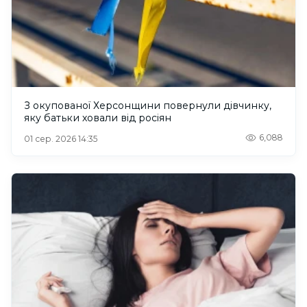
З окупованої Херсонщини повернули дівчинку,
яку батьки ховали від росіян
6,088
01 сер. 2026 14:35