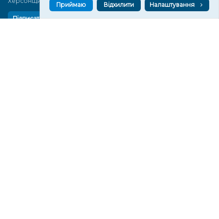
Херсонщини сьогодні
Приймаю
Відхилити
Налаштування
Підписатися
СТОРІНКИ
Новини
Тексти
Історії
Аналітика
Фактчек
Розслідування
Право
Фото
Перерва на каву
Промо
Життя
Блоги
Відео
Архів
Про нас
Контакти
Редакційна політика
Політика конфіденційності
Cпівпраця
КОНТАКТИ
Редакційний відділ: