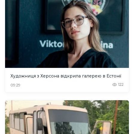
Художниця з Херсона відкрила галерею в Естонії
122
09:29