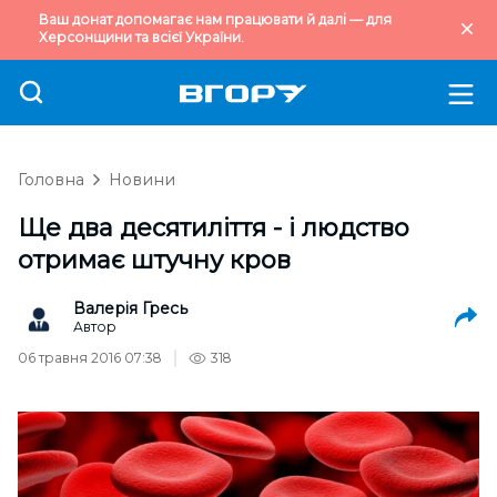
Ваш донат допомагає нам працювати й далі — для
Херсонщини та всієї України.
Головна
Новини
Ще два десятиліття - і людство
отримає штучну кров
Валерія Гресь
Автор
06 травня 2016 07:38
318