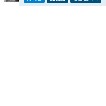
Російські обстріли спричинили 20 пожеж на АЗС
Херсонщини за півтора року
64
17:46
Що сталося з двома херсонцями, яких Росія
засудила до 20 та 11 років колонії
126
17:20