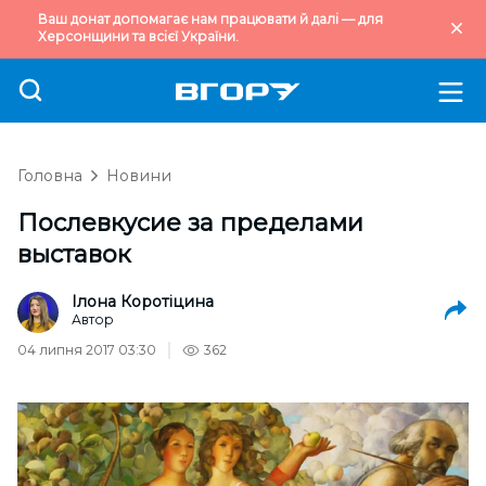
Ваш донат допомагає нам працювати й далі — для
Херсонщини та всієї України.
Головна
Новини
Послевкусие за пределами
выставок
Ілона Коротіцина
Автор
04 липня 2017 03:30
362