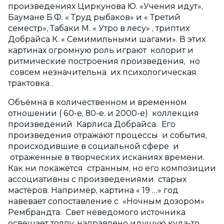
произведениях Циркунова Ю. «Учения идут»,
Баумане Б.Ф. « Труд рыбаков» и « Третий
семестр», Табаки М. « Утро в лесу» , триптих
Добрайса К. « Семимильными шагами». В этих
картинах огромную роль играют колорит и
ритмические построения произведения, но
совсем незначительна их психологическая
трактовка .
Объёмна в количественном и временном
отношении ( 60-е, 80-е. и 2000-е) коллекция
произведений Карлиса Добрайса. Его
произведения отражают процессы и события,
происходившие в социальной сфере и
отраженные в творческих исканиях времени.
Как ни покажется странным, но его композиции
ассоциативны с произведениями старых
мастеров. Например, картина « 19 …» год
навевает сопоставление с «Ночным дозором»
Рембрандта. Свет неведомого источника
освещает толпу, направлено идущую куда-то.