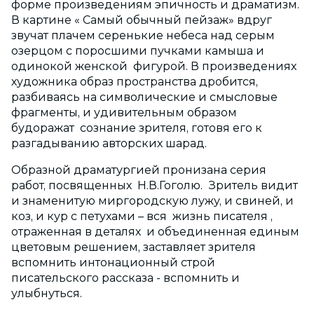
форме произведениям эпичность и драматизм.
В картине « Самый обычный пейзаж» вдруг
звучат плачем серенькие небеса над серым
озерцом с поросшими пучками камыша и
одинокой женской фигурой. В произведениях
художника образ пространства дробится,
разбиваясь на символические и смысловые
фрагменты, и удивительным образом
будоражат сознание зрителя, готовя его к
разгадыванию авторских шарад.
Образной драматургией пронизана серия
работ, посвященных Н.В.Гоголю. Зритель видит
и знаменитую миргородскую лужу, и свиней, и
коз, и кур с петухами – вся жизнь писателя ,
отраженная в деталях и объединенная единым
цветовым решением, заставляет зрителя
вспомнить интонационный строй
писательского рассказа - вспомнить и
улыбнуться.