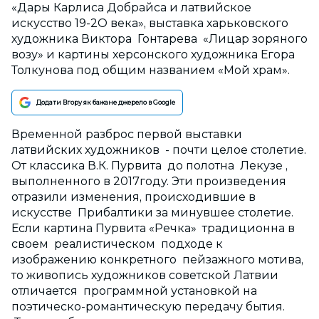
«Дары Карлиса Добрайса и латвийское
искусство 19-2О века», выставка харьковского
художника Виктора Гонтарева «Лицар зоряного
возу» и картины херсонского художника Егора
Толкунова под общим названием «Мой храм».
Додати Вгору як бажане джерело в Google
Временной разброс первой выставки
латвийских художников - почти целое столетие.
От классика В.К. Пурвита до полотна Лекузе ,
выполненного в 2017году. Эти произведения
отразили изменения, происходившие в
искусстве Прибалтики за минувшее столетие.
Если картина Пурвита «Речка» традиционна в
своем реалистическом подходе к
изображению конкретного пейзажного мотива,
то живопись художников советской Латвии
отличается программной установкой на
поэтическо-романтическую передачу бытия.