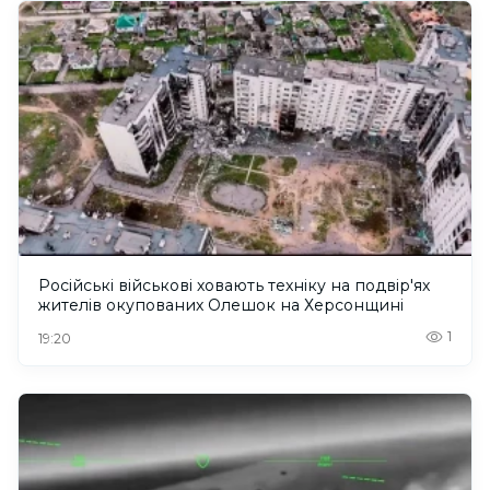
Російські військові ховають техніку на подвір'ях
жителів окупованих Олешок на Херсонщині
1
19:20