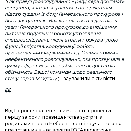
"Н
асправді (розслідування – ред.) ледь добігають
середини, явні затягування з погодженням
підозр суддям із боку Генерального прокурора і
його заступників. Важко пояснити відсутність
уваги Генерального прокурора до вирішення
питання подальшої роботи управління
спецрозслідувань після втрати прокуратурою
функції слідства, координації роботи
процесуальних керівників і т.д. Оцінка причин
неефективного розслідування, яка прозвучала в
цьому ефірі, видає щонайменше недостатню
обізнаність Вашої команди щодо реального
стану справ Майдану
",
– зауважили активісти.
Від Порошенка тепер вимагають провести
першу за роки президентства зустріч із
родинами героїв Небесної сотні за участю їхніх
представників – адвокатів ГО "Адвокатська