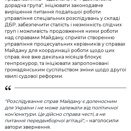
дорадча група", ініціювати законодавче
вирішення питання подальшої роботи
управління спеціальних розслідувань у складі
ДБР, забезпечити сталість і незмінність слідчих
груп і можливість продовження ними роботи
над справами Майдану, сприяти створенню
управління процесуальних керівників у справах
Майдану для координації роботи щодо цих
справ, яке вже декілька місяців блокує
генпрокурор, та ініціювати запропоновані
громадянським суспільством зміни щодо другої
хвилі судової реформи.
"
Розслідування справ Майдану є доленосним
для України і не може залежати від політичної
кон’юнктури. Це дійсно справа честі, а не
питання передвиборчої агітації
",
– наголосили
автори звернення.