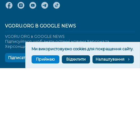
VGORU.ORG В GOOGLE NEWS
VGORU.ORG в GOOGLE NEWS
Підписуйтеся, щоб знати останні новини Херсона та
Херсонщини сьогодні
Ми використовуємо cookies для покращення сайту.
Підписатися
Приймаю
Відхилити
Налаштування
СТОРІНКИ
Новини
Тексти
Історії
Аналітика
Фактчек
Розслідування
Право
Фото
Перерва на каву
Промо
Життя
Блоги
Відео
Архів
Про нас
Контакти