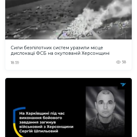
Сили безпілотних систем уразили місце
дислокації ФСБ на окупованій Херсонщині
58
18:59