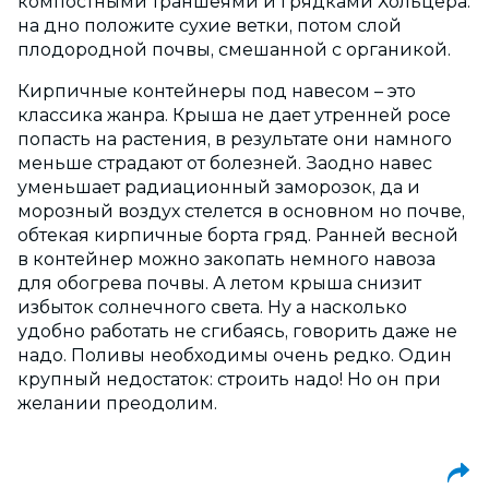
компостными траншеями и грядками Хольцера:
на дно положите сухие ветки, потом слой
плодородной почвы, смешанной с органикой.
Кирпичные контейнеры под навесом – это
классика жанра. Крыша не дает утренней росе
попасть на растения, в результате они намного
меньше страдают от болезней. Заодно навес
уменьшает радиационный заморозок, да и
морозный воздух стелется в основном но почве,
обтекая кирпичные борта гряд. Ранней весной
в контейнер можно закопать немного навоза
для обогрева почвы. А летом крыша снизит
избыток солнечного света. Ну а насколько
удобно работать не сгибаясь, говорить даже не
надо. Поливы необходимы очень редко. Один
крупный недостаток: строить надо! Но он при
желании преодолим.