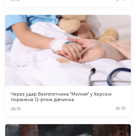
Через удар безпілотника "Молнія" у Херсоні
поранена 12-річна дівчинка
95
08:39