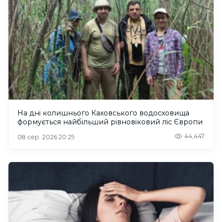
На дні колишнього Каховського водосховища
формується найбільший рівновіковий ліс Європи
44,447
08 сер. 2026 20:29