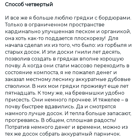
Способ четвертый
И все же я больше люблю грядки с бордюрами.
Только в ограниченном пространстве
кардинально улучшенная песком и органикой,
она хоть как-то поддается плоскорезу! Для
начала сделал их из того, что было: из горбыля и
старых досок. И эти доски гнили лет десять,
позволив создать в грядках вполне хорошую
почву. А когда они стали массово переходить в
состояние компоста, я не пожалел денег и
заказал местному леснику аккуратные дубовые
стволики. В них мои грядки проживут еще лет
пятнадцать. К тому же, на бревнышки удобно
присесть. Они немного прочнее. И тяжелее – в
почву быстрее вдавились. Да и смотрятся
намного лучше досок. И тепла больше запасают,
прогреваясь. В общем, сплошная радость!
Потратив немного денег и времени, можно из
тех же досок собрать аккуратный парничок.