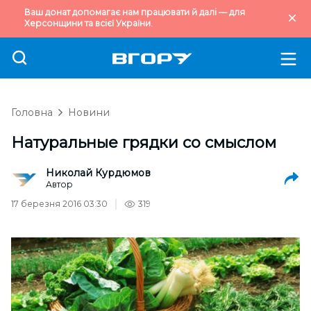
Ваш донат допомагає нам працювати й далі — для
Херсонщини та всієї України.
Головна
Новини
Натуральные грядки со смыслом
Николай Курдюмов
Автор
17 березня 2016 03:30
319