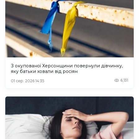
З окупованої Херсонщини повернули дівчинку,
яку батьки ховали від росіян
6,131
01 сер. 2026 14:35