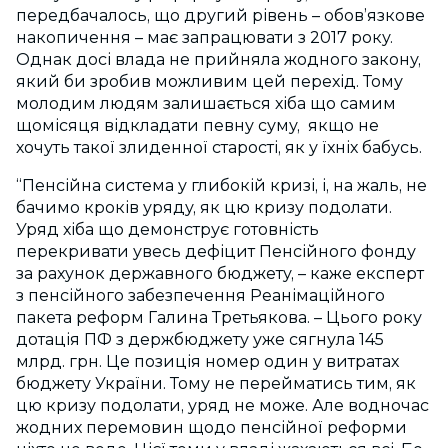
передбачалось, що другий рівень – обов’язкове
накопичення – має запрацювати з 2017 року.
Однак досі влада не прийняла жодного закону,
який би зробив можливим цей перехід. Тому
молодим людям залишається хіба що самим
щомісяця відкладати певну суму, якщо не
хочуть такої злиденної старості, як у їхніх бабусь.
“Пенсійна система у глибокій кризі, і, на жаль, не
бачимо кроків уряду, як цю кризу подолати.
Уряд хіба що демонструє готовність
перекривати увесь дефіцит Пенсійного фонду
за рахунок державного бюджету, – каже експерт
з пенсійного забезпечення Реанімаційного
пакета реформ Галина Третьякова. – Цього року
дотація ПФ з держбюджету уже сягнула 145
млрд. грн. Це позиція номер один у витратах
бюджету України. Тому не перейматись тим, як
цю кризу подолати, уряд не може. Але водночас
жодних перемовин щодо пенсійної реформи