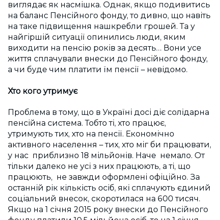
виглядає як насмішка. Однак, якщо подивитись
на баланс Пенсійного фонду, то дивно, що навіть
на таке підвищення нашкребли грошей. Та у
найгіршій ситуації опинились люди, яким
виходити на пенсію років за десять… Вони усе
життя сплачували внески до Пенсійного фонду,
а чи буде чим платити їм пенсії – невідомо.
Хто кого утримує
Проблема в тому, що в Україні досі діє солідарна
пенсійна система. Тобто ті, хто працює,
утримують тих, хто на пенсії. Економічно
активного населення – тих, хто міг би працювати,
у нас приблизно 18 мільйонів. Наче немало. От
тільки далеко не усі з них працюють, а ті, що
працюють, не завжди оформлені офіційно. За
останній рік кількість осіб, які сплачують єдиний
соціальний внесок, скоротилася на 600 тисяч.
Якщо на 1 січня 2015 року внески до Пенсійного