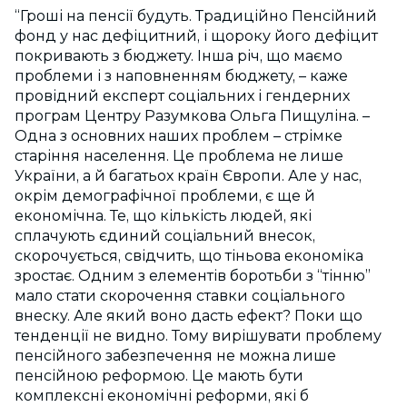
“Гроші на пенсії будуть. Традиційно Пенсійний
фонд у нас дефіцитний, і щороку його дефіцит
покривають з бюджету. Інша річ, що маємо
проблеми і з наповненням бюджету, – каже
провідний експерт соціальних і гендерних
програм Центру Разумкова Ольга Пищуліна. –
Одна з основних наших проблем – стрімке
старіння населення. Це проблема не лише
України, а й багатьох країн Європи. Але у нас,
окрім демографічної проблеми, є ще й
економічна. Те, що кількість людей, які
сплачують єдиний соціальний внесок,
скорочується, свідчить, що тіньова економіка
зростає. Одним з елементів боротьби з “тінню”
мало стати скорочення ставки соціального
внеску. Але який воно дасть ефект? Поки що
тенденції не видно. Тому вирішувати проблему
пенсійного забезпечення не можна лише
пенсійною реформою. Це мають бути
комплексні економічні реформи, які б