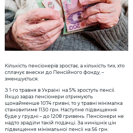
Кількість пенсіонерів зростає, а кількість тих, хто
сплачує внески до Пенсійного фонду, –
зменшується.
З 1-го травня в Україні на 5% зростуть пенсії.
Якщо зараз пенсіонери отримують
щонайменше 1074 гривні, то у травні мінімалка
становитиме 1130 грн. Наступне підвищення
буде у грудні – до 1208 гривень. Пенсіонери не
надто зраділи такій подачці. За нинішніх цін
підвищення мінімальної пенсії на 56 грн.