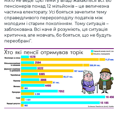
ніхто не веде. Цієї теми у владі жахаються всі. Бо
пенсіонерів понад 12 мільйонів – це величезна
частина електорату. Усі бояться зачепити тему
справедливого перерозподілу податків між
молодим і старим поколінням. Тому ситуація –
заблокована. Всі наче й розуміють, ця ситуація
критична, але мовчать, бо бояться, що не будуть
переобрані”.