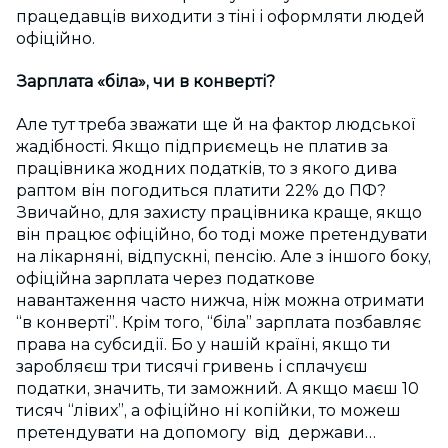
працедавців виходити з тіні і оформляти людей
офіційно.
Зарплата «біла», чи в конверті?
Але тут треба зважати ще й на фактор людської
жадібності. Якщо підприємець не платив за
працівника жодних податків, то з якого дива
раптом він погодиться платити 22% до ПФ?
Звичайно, для захисту працівника краще, якщо
він працює офіційно, бо тоді може претендувати
на лікарняні, відпускні, пенсію. Але з іншого боку,
офіційна зарплата через податкове
навантаження часто нижча, ніж можна отримати
“в конверті”. Крім того, “біла” зарплата позбавляє
права на субсидії. Бо у нашій країні, якщо ти
заробляєш три тисячі гривень і сплачуєш
податки, значить, ти заможний. А якщо маєш 10
тисяч “лівих”, а офіційно ні копійки, то можеш
претендувати на допомогу від держави…