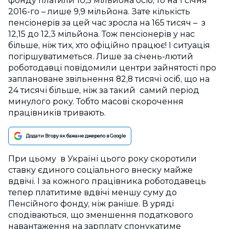
фонду платили 10,5 мільйона осіб, то на 1 січня
2016-го – лише 9,9 мільйона. Зате кількість
пенсіонерів за цей час зросла на 165 тисяч – з
12,15 до 12,3 мільйона. Тож пенсіонерів у нас
більше, ніж тих, хто офіційно працює! І ситуація
погіршуватиметься. Лише за січень-лютий
роботодавці повідомили центри зайнятості про
заплановане звільнення 82,8 тисячі осіб, що на
24 тисячі більше, ніж за такий самий період
минулого року. Тобто масові скорочення
працівників тривають.
Додати Вгору як бажане джерело в Google
При цьому в Україні цього року скоротили
ставку єдиного соціального внеску майже
вдвічі. І за кожного працівника роботодавець
тепер платитиме вдвічі меншу суму до
Пенсійного фонду, ніж раніше. В уряді
сподіваються, що зменшення податкового
навантаження на зарплату спонукатиме