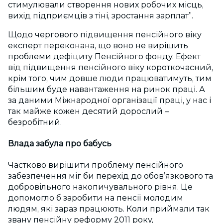
стимулювали створення нових робочих місць,
вихід підприємців з тіні, зростання зарплат”.
Щодо чергового підвищення пенсійного віку
експерт переконана, що воно не вирішить
проблеми дефіциту Пенсійного фонду. Ефект
від підвищення пенсійного віку короткочасний,
крім того, чим довше люди працюватимуть, тим
більшим буде навантаження на ринок праці. А
за даними Міжнародної організації праці, у нас і
так майже кожен десятий дорослий –
безробітний.
Влада забула про бабусь
Частково вирішити проблему пенсійного
забезпечення міг би перехід до обов’язкового та
добровільного накопичувального рівня. Це
допомогло б заробити на пенсії молодим
людям, які зараз працюють. Коли приймали так
звану пенсійну реформу 2011 року,