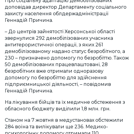
Про соціальну адаптацію демобілізованих
доповідав директор Департаменту соціального
захисту населення облдержадміністрації
Геннадій Причина.
– До центрів зайнятості Херсонської області
звернулися 292 демобілізованих учасника
антитерористичної операції, з яких 261
демобілізованому надано статус безробітного, а
230 – призначено допомогу по безробіттю. Також
50 демобілізованих працевлаштовані, 28
безробітних вже отримали одноразову
допомогу по безробіттю для здійснення
підприємницької діяльності, – повідомив
Геннадій Причина.
На лікування бійців та їх медичне обстеження з
обласного бюджету виділили 1,8 млн. грн.
Станом на 7 жовтня в медустановах обстежили
284 воїна та вилікували ще 236. Медико-
психологічну допомогу отримали 110