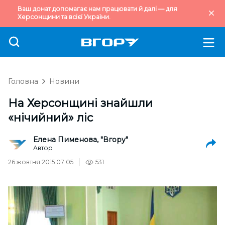
Ваш донат допомагає нам працювати й далі — для
Херсонщини та всієї України.
Головна
Новини
На Херсонщині знайшли
«нічийний» ліс
Елена Пименова, "Вгору"
Автор
26 жовтня 2015 07:05
531