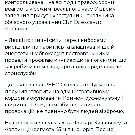
контрольована. І на всі події правоохоронці
реагують у режимі реального часу. У цьому
запевнив присутніх заступник начальника
обласного управління СБУ Олександр
Черненко.
– Деякі політичні сили перед виборами
вирішили попіаритись та влаштувати ще й
енергетичну блокаду півострова. З ними
провели профілактичні бесіди та пояснили, що
так робити не можна, – розповів представник
спецслужби.
До речі, голова РНБО Олександр Турчинов
доручив створити на адміністративному
кордоні з окупованим Кримом буферну зону. Її
ширина – 10 км, і там, аби не виникло
провокацій, не повинно бути людей зі зброєю.
На пропускних пунктах на Чонгарі, Каланчаку та
Чаплинці чергують 45 міліціонерів. Про це