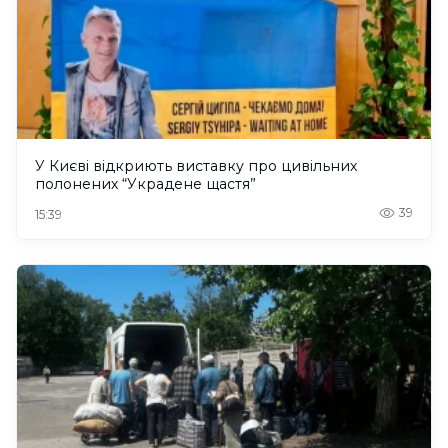
У Києві відкриють виставку про цивільних
полонених “Украдене щастя”
39
15:39