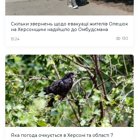
Скільки звернень щодо евакуації жителів Олешок
на Херсонщині надійшло до Омбудсмана
130
15:24
Яка погода очікується в Херсоні та області 7