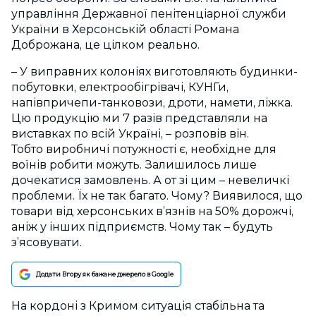
управління Державної пенітенціарної служби
України в Херсонській області Романа
Доброжана, це цілком реально.
– У виправних колоніях виготовляють будинки-
побутовки, електрообігрівачі, КУНГи,
напівпричепи-танковози, дроти, намети, ліжка.
Цю продукцію ми 7 разів представляли на
виставках по всій Україні, – розповів він.
Тобто виробничі потужності є, необхідне для
воїнів робити можуть. Залишилось лише
дочекатися замовлень. А от зі цим – невеличкі
проблеми. Їх не так багато. Чому? Виявилося, що
товари від херсонських в’язнів на 50% дорожчі,
аніж у інших підприємств. Чому так – будуть
з’ясовувати.
Додати Вгору як бажане джерело в Google
На кордоні з Кримом ситуація стабільна та