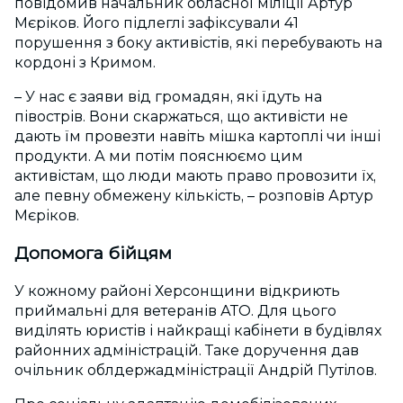
повідомив начальник обласної міліції Артур
Мєріков. Його підлеглі зафіксували 41
порушення з боку активістів, які перебувають на
кордоні з Кримом.
– У нас є заяви від громадян, які їдуть на
півострів. Вони скаржаться, що активісти не
дають їм провезти навіть мішка картоплі чи інші
продукти. А ми потім пояснюємо цим
активістам, що люди мають право провозити їх,
але певну обмежену кількість, – розповів Артур
Мєріков.
Допомога бійцям
У кожному районі Херсонщини відкриють
приймальні для ветеранів АТО. Для цього
виділять юристів і найкращі кабінети в будівлях
районних адміністрацій. Таке доручення дав
очільник облдержадміністрації Андрій Путілов.