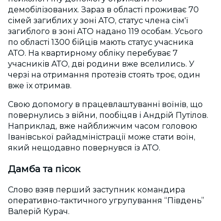
демобілізованих. Зараз в області проживає 70
сімей загиблих у зоні АТО, статус члена сім'ї
загиблого в зоні АТО надано 119 особам. Усього
по області 1300 бійців мають статус учасника
АТО. На квартирному обліку перебуває 7
учасників АТО, дві родини вже вселились. У
черзі на отримання протезів стоять троє, один
вже їх отримав.
Свою допомогу в працевлаштуванні воїнів, що
повернулись з війни, пообіцяв і Андрій Путілов.
Наприклад, вже найближчим часом головою
Іванівської райадміністрації може стати воїн,
який нещодавно повернувся із АТО.
Дамба та пісок
Слово взяв перший заступник командира
оперативно-тактичного угрупування “Південь”
Валерій Курач.