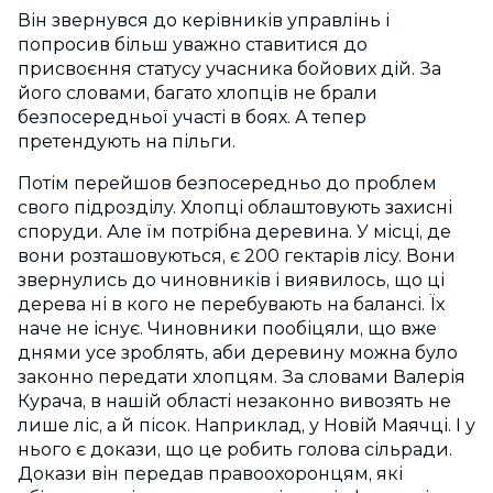
Він звернувся до керівників управлінь і
попросив більш уважно ставитися до
присвоєння статусу учасника бойових дій. За
його словами, багато хлопців не брали
безпосередньої участі в боях. А тепер
претендують на пільги.
Потім перейшов безпосередньо до проблем
свого підрозділу. Хлопці облаштовують захисні
споруди. Але їм потрібна деревина. У місці, де
вони розташовуються, є 200 гектарів лісу. Вони
звернулись до чиновників і виявилось, що ці
дерева ні в кого не перебувають на балансі. Їх
наче не існує. Чиновники пообіцяли, що вже
днями усе зроблять, аби деревину можна було
законно передати хлопцям. За словами Валерія
Курача, в нашій області незаконно вивозять не
лише ліс, а й пісок. Наприклад, у Новій Маячці. І у
нього є докази, що це робить голова сільради.
Докази він передав правоохоронцям, які