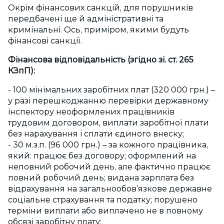
Окрім фінансових санкцій, для порушників
передбачені ще й адміністративні та
кримінальні. Ось, приміром, якими будуть
фінансові санкції.
Фінансова відповідальність (згідно зі. ст. 265
КЗпП):
- 100 мінімальних заробітних плат (320 000 грн.) –
у разі перешкоджанню перевірки державному
інспектору неоформлених працівників
трудовим договором, виплати заробітної плати
без нарахування і сплати єдиного внеску;
- 30 м.з.п. (96 000 грн.) – за кожного працівника,
який: працює без договору; оформлений на
неповний робочий день, але фактично працює
повний робочий день; видана зарплата без
відрахування на загальнообов’язкове державне
соціальне страхування та податку; порушено
терміни виплати або виплачено не в повному
обсязі заробітну плату;