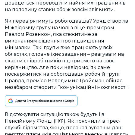
доведеться переводити найнятих працівників
на половину ставки або ж зовсім звільняти.
Як перевірятимуть роботодавців? Уряд створив
Міжвідомчу групу на чолі з віце-прем’єром
Павлом Розенком, яка стежитиме за
виконанням рішення про підвищення
мінімалки. Такі групи вже працюють у всіх
областях, головне їхнє завдання – реагувати на
скарги співробітників підприємств на своє
керівництво. Але поки невідомо, як саме
поскаржитися на роботодавця робочій групі.
Правда, прем’єр Володимир Гройсман обіцяє
незабаром створити “комунікаційні можливості”.
Додати Вгору як бажане джерело в Google
Відстежувати ситуацію також будуть і в
Пенсійному Фонді (ПФ). Як пояснили в прес-
службі відомства, якщо, проаналізувавши дані
реєстру платників соціального внеску, виявлять