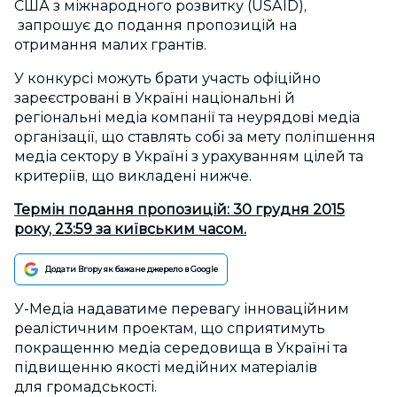
США з міжнародного розвитку (
USAID
),
запрошує до подання пропозицій на
отримання малих грантів.
У конкурсі можуть брати участь офіційно
зареєстровані в Україні національні й
регіональні медіа компанії та неурядові медіа
організації, що ставлять собі за мету поліпшення
медіа сектору в Україні з урахуванням цілей та
критеріїв, що викладені нижче.
Термін подання пропозицій:
30 грудня
2015
року, 23:59 за київським часом.
Додати Вгору як бажане джерело в Google
У-Медіа надаватиме перевагу інноваційним
реалістичним проектам, що сприятимуть
покращенню медіа середовища в Україні та
підвищенню якості медійних матеріалів
для громадськості.