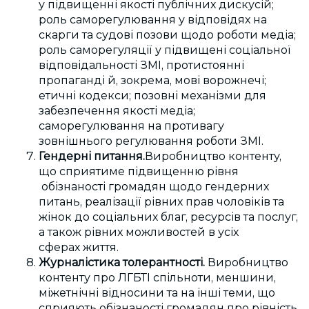
у підвищенні якості публічних дискусій;
роль саморегулювання у відповідях на
скарги та судові позови щодо роботи медіа;
роль саморегуляції у підвищені соціальної
відповідальності ЗМІ, протистоянні
пропаганді й, зокрема, мові ворожнечі;
етичні кодекси; позовні механізми для
забезпечення якості медіа;
саморегулювання на противагу
зовнішнього регулювання роботи ЗМІ.
Гендерні питання.
Виробництво контенту,
що сприятиме підвищенню рівня
обізнаності громадян щодо гендерних
питань, реалізації рівних прав чоловіків та
жінок до соціальних благ, ресурсів та послуг,
а також рівних можливостей в усіх
сферах життя.
Журналістика толерантності.
Виробництво
контенту про ЛГБТІ спільноти, меншини,
міжетнічні відносини та на інші теми, що
сприяють обізнаності громадян про рівність