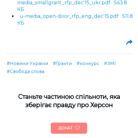
media_smallgrant_rfp_dec'15_ukr.pdf 543.8
КБ
u-media_open-door_rfp_eng_dec'15.pdf 511.8
КБ
#Новини України
#Гранти
#конкурс
#ЗМІ
#Свобода слова
Cтаньте частиною спільноти, яка
зберігає правду про Херсон
ДОНАТ