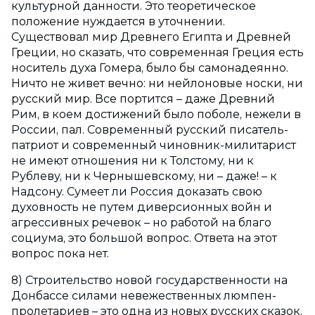
культурной данности. Это теоретическое
положение нуждается в уточнении.
Существовал мир Древнего Египта и Древней
Греции, но сказать, что современная Греция есть
носитель духа Гомера, было бы самонадеянно.
Ничто не живет вечно: ни нейлоновые носки, ни
русский мир. Все портится – даже Древний
Рим, в коем достижений было поболе, нежели в
России, пал. Современный русский писатель-
патриот и современный чиновник-милитарист
не имеют отношения ни к Толстому, ни к
Рублеву, ни к Чернышевскому, ни – даже! – к
Надсону. Сумеет ли Россия доказать свою
духовность не путем диверсионных войн и
агрессивных речевок – но работой на благо
социума, это большой вопрос. Ответа на этот
вопрос пока нет.
8) Строительство новой государственности на
Донбассе силами невежественных люмпен-
пролетариев – это одна из новых русских сказок.