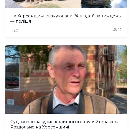
На Херсонщині евакуювали 74 людей за тиждень,
— поліція
12
11:20
Суд заочно засудив колишнього гауляйтера села
Роздольне на Херсонщині