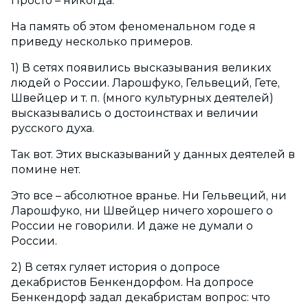
Просто – никогда.
На память об этом феноменальном годе я
приведу несколько примеров.
1) В сетях появились высказывания великих
людей о России. Ларошфуко, Гельвеций, Гете,
Швейцер и т. п. (много культурных деятелей)
высказывались о достоинствах и величии
русского духа.
Так вот. Этих высказываний у данных деятелей в
помине нет.
Это все – абсолютное вранье. Ни Гельвеций, ни
Ларошфуко, ни Швейцер ничего хорошего о
России не говорили. И даже не думали о
России.
2) В сетях гуляет история о допросе
декабристов Бенкендорфом. На допросе
Бенкендорф задал декабристам вопрос: что