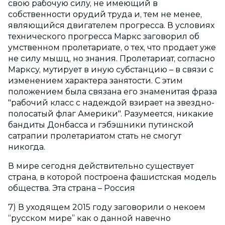
свою рабочую силу, не имеющий в
собственности орудий труда и, тем не менее,
являющийся двигателем прогресса. В условиях
технического прогресса Маркс заговорил об
умственном пролетариате, о тех, что продает уже
не силу мышц, но знания. Пролетариат, согласно
Марксу, мутирует в иную субстанцию – в связи с
изменением характера занятости. С этим
положением была связана его знаменитая фраза
"рабочий класс с надеждой взирает на звездно-
полосатый флаг Америки". Разумеется, никакие
бандиты Донбасса и гэбэшники путинской
сатрапии пролетариатом стать не смогут
никогда.
В мире сегодня действительно существует
страна, в которой построена фашистская модель
общества. Эта страна – Россия
7) В уходящем 2015 году заговорили о некоем
“русском мире” как о данной навечно