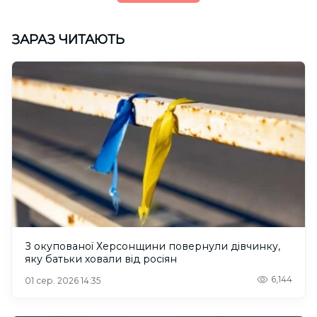
ЗАРАЗ ЧИТАЮТЬ
З окупованої Херсонщини повернули дівчинку,
яку батьки ховали від росіян
6,144
01 сер. 2026 14:35