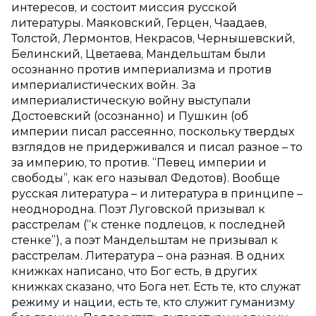
интересов, и состоит миссия русской
литературы. Маяковский, Герцен, Чаадаев,
Толстой, Лермонтов, Некрасов, Чернышевский,
Белинский, Цветаева, Мандельштам были
осознанно против империализма и против
империалистических войн. За
империалистическую войну выступали
Достоевский (осознанно) и Пушкин (об
империи писал рассеянно, поскольку твердых
взглядов не придерживался и писал разное – то
за империю, то против. “Певец империи и
свободы”, как его называл Федотов). Вообще
русская литература – и литература в принципе –
неоднородна. Поэт Луговской призывал к
расстрелам (“к стенке подлецов, к последней
стенке”), а поэт Мандельштам не призывал к
расстрелам. Литература – она разная. В одних
книжках написано, что Бог есть, в других
книжках сказано, что Бога нет. Есть те, кто служат
режиму и нации, есть те, кто служит гуманизму