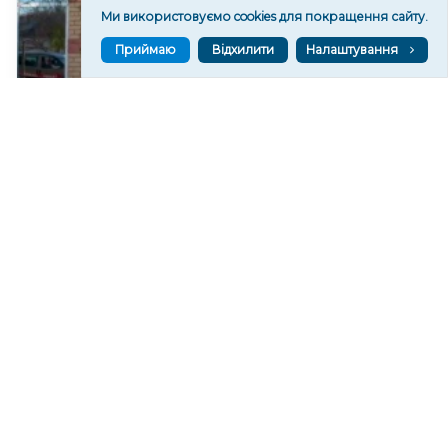
Ми використовуємо cookies для покращення сайту.
Приймаю
Відхилити
Налаштування
Суд заочно засудив колишнього гауляйтера села
Роздольне на Херсонщині
72
10:52