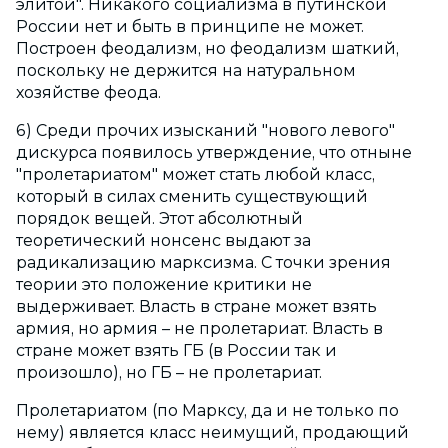
элитой". Никакого социализма в путинской
России нет и быть в принципе не может.
Построен феодализм, но феодализм шаткий,
поскольку не держится на натуральном
хозяйстве феода.
6) Среди прочих изысканий "нового левого"
дискурса появилось утверждение, что отныне
"пролетариатом" может стать любой класс,
который в силах сменить существующий
порядок вещей. Этот абсолютный
теоретический нонсенс выдают за
радикализацию марксизма. С точки зрения
теории это положение критики не
выдерживает. Власть в стране может взять
армия, но армия – не пролетариат. Власть в
стране может взять ГБ (в России так и
произошло), но ГБ – не пролетариат.
Пролетариатом (по Марксу, да и не только по
нему) является класс неимущий, продающий