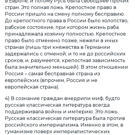
в Европе, и потому Русь была свободнее прочих
стран. Это полная ложь. Крепостное право в
России пришло на смену полному бесправию.
До крепостного права в России было холопство,
рабское состояние, при котором жизнь раба
принадлежала хозяину полностью. Крепостное
право было отменено позже, нежели в иных
странах (лишь три княжества в Германии
задержались с отменой, и то не до российских
сроков, и, разумеется, крепостная зависимость
была значительно меньшей). В этом отношении
Россия – самая бесправная страна из
европейских (впрочем, Россия и не
европейская страна).
4) В сознание граждан внедрили миф, будто
русская классическая литература всегда
поддерживала войны и империю. Это ложь.
Русская классическая литература была против
российского империализма. Именно в этом, в
гуманизме поверх империалистических