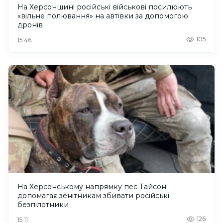
На Херсонщині російські військові посилюють
«вільне полювання» на автівки за допомогою
дронів
105
15:46
На Херсонському напрямку пес Тайсон
допомагає зенітникам збивати російські
безпілотники
126
15:11