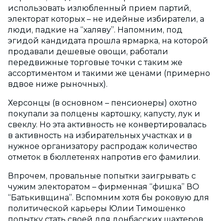
использовать излюбленный прием партий,
электорат которых – не идейные избиратели, а
люди, падкие на “халяву”. Напомним, под
эгидой кандидата прошла ярмарка, на которой
продавали дешевые овощи, работали
передвижные торговые точки с таким же
ассортиментом и такими же ценами (примерно
вдвое ниже рыночных).
Херсонцы (в основном – пенсионеры) охотно
покупали за полцены картошку, капусту, лук и
свеклу. Но эта активность не конвертировалась
в активность на избирательных участках и в
нужное организатору распродаж количество
отметок в бюллетенях напротив его фамилии.
Впрочем, провальные попытки заигрывать с
чужим электоратом – фирменная “фишка” ВО
“Батькивщина”. Вспомним хотя бы роковую для
политической карьеры Юлии Тимошенко
попытку стать своей для донбасских шахтеров