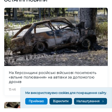
На Херсонщині російські військові посилюють
«вільне полювання» на автівки за допомогою
дронів
105
15:46
Ми використовуємо cookies для покращення сайту.
Приймаю
Відхилити
Налаштування