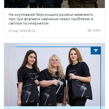
На окупованій Херсонщині росіяни заявляють
про три формати навчання через проблеми зі
світлом та інтернетом
4,324
01 сер. 2026 18:02