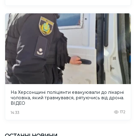
На Херсонщині поліціянти евакуювали до лікарні
чоловіка, який травмувався, рятуючись від дрона.
ВІДЕО
172
14:33
ОСТАННІ НОВИНИ