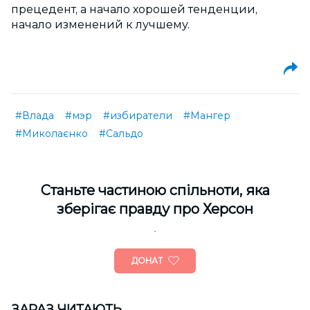
прецедент, а начало хорошей тенденции,
начало изменений к лучшему.
#Влада
#мэр
#избиратели
#Мангер
#Миколаєнко
#Сальдо
Cтаньте частиною спільноти, яка
зберігає правду про Херсон
ДОНАТ
ЗАРАЗ ЧИТАЮТЬ