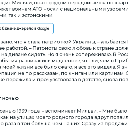
дит Мильви, она с трудом передвигается по кварт
 вяжет воинам АТО носки с национальными узорам
ми, так и эстонскими.
к бажане джерело в Google
азано, что я стала патриоткой Украины, – улыбается
ее работой. – Патриоты свою любовь к стране дол
е на диване сидеть. Но я очень сопереживаю. В Ро
бытия развивались медленнее, что ли, чем в Приб
 моей жизни все было сжато, я все это видела. Я зн
пация не по рассказам, по книгам или картинам. 
уже пережила и прочувствовала в детстве, снова по
т ночью
осенью 1939 года, – вспоминает Мильви. – Мне было п
как на улицах моего родного города вдруг появи
о раза в три больше, чем наших. Сразу из продажи