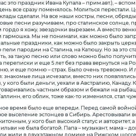
нас это праздник Ивана Купала – прим.авт.), – вспо
день все сразу поменялось. Молиться перестали. 
склады сделали. На все наши костры, песни, обряды 
новые песни разучиваем, про сталинское солнце, про
гордо я хожу, звездочки вырезаем. А вместо венко
 и гармошка. Мы не понимали, как можно было зап
альные праздники, как можно было закрыть церкв
пели пародии на Сталина, на Катюшу. Но за это ст
ть, за такую песню или слово можно было получить 
а переписки и еще 5 лет без права вернуться на Р
ю, и еще помню – страх. Было очень тревожно. И 
: знакомые лица исчезали, вместо них появлялись 
 у кого были деньги, уехали в Австралию, Канаду. К
оговаривались частным образом и бежали на рыбац
ллинн, его облик, тоже как-то изменился, стал чужи
ое время было еще впереди. Перед самой войной, 
ое выселение эстонцев в Сибирь. Арестовывали вс
иточным, у кого был высокий статус и авторитет, а 
ильви не была богатой. Папа – музыкант, мама – д
и жили в двухэтажном домике на Рижском шоссе 