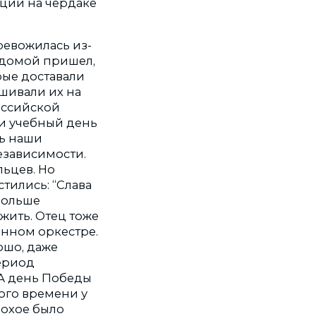
ции на чердаке
ревожилась из-
а домой пришел,
рые доставали
шивали их на
оссийской
 и учебный день
ть наши
езависимости.
льцев. Но
стились: “Слава
 больше
 жить. Отец тоже
оенном оркестре.
ошо, даже
ериод
 А день Победы
ного времени у
лохое было