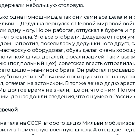
одержали небольшую столовую.
лько одна помощница, а так они сами все делали и 
ильви. – Дедушка вернулся с Первой мировой вой
и одну ногу. Но он работал, отпускал в буфете и 
хне готовила. Это все отобрали. Дедушка от горя у
дом напротив, поселилась у дедушкиного друга, с
мастерскую оборудовал, обувь делал очень хорош
покупкой шкур, деталей, с реализацией. Так и выжив
ю (подпольный цех), советская власть отправила 
оего дядю – маминого брата. Он работал продавц
му “прицепился” пьяный политрук: что-то на русск
, отвечал на эстонском. В тот же вечер дядю арес
 Мы долгое время не знали, где он, что с ним. Пот
и, до нас дошли сведения, что он умер в России о
 свечой
 напала на СССР, второго дядю Мильви мобилизов
или в Тюменскую военную школу. А отец две неде