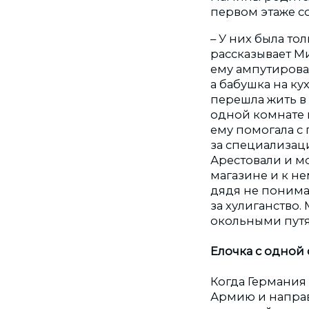
первом этаже с
– У них была то
рассказывает М
ему ампутировал
а бабушка на ку
перешла жить в 
одной комнате 
ему помогала с 
за специализаци
Арестовали и м
магазине и к не
дядя не понимал
за хулиганство.
окольными путям
Елочка с одной
Когда Германия
Армию и направ