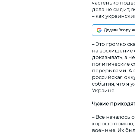
частенько подво
дела не сидит,
– как украински
Додати Вгору я
– Это громко ск
на восхищение 
доказывать, а н
политические со
перерывами. А в
российская окку
события, что я 
Украине.
Чужие приходя
– Все началось 
хорошо помню, 
военные. Их был