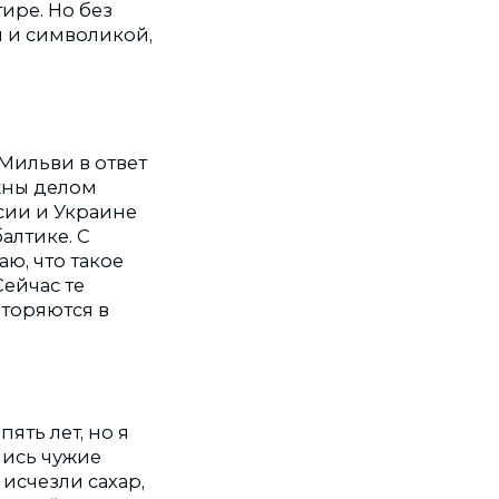
ире. Но без
и и символикой,
 Мильви в ответ
жны делом
ссии и Украине
алтике. С
аю, что такое
Сейчас те
вторяются в
ять лет, но я
лись чужие
 исчезли сахар,