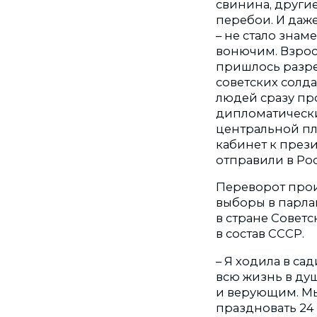
свинина, другие
перебои. И даже
– не стало знам
вонючим. Взрос
пришлось разре
советских солда
людей сразу про
дипломатически
центральной пл
кабинет к прези
отправили в Рос
Переворот прои
выборы в парла
в стране Советс
в состав СССР.
– Я ходила в сад
всю жизнь в ду
и верующим. Мы
праздновать 24