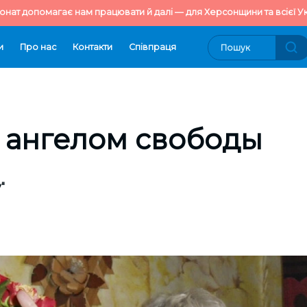
онат допомагає нам працювати й далі — для Херсонщини та всієї Ук
и
Про нас
Контакти
Cпівпраця
 ангелом свободы
"