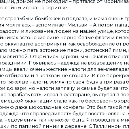
ации, домой не приходил – прятался от мобилиза
до войны играл на скрипке.
от стрельбы и бомбежек в подвале, и мама очень т
емя молилась, – вспоминает Мильви. – А потом пап
радости и ликование людей на нашей улице, кото
айниках эстонские сине-черно-белые флаги и выве
ю оккупацию восприняли как освобождение от р
ало можно петь эстонские песни, эстонский гимн,
я молитвой. Открылись церкви, мы начали отмеча
раздники. Появилась надежда на возвращение н
емцы ввели очень жесткие налоги для землевладе
не отбирали и в колхозы не сгоняли. И все перекре
, что тяжелые налоги, земля-то своя, буду в три раза
ри до зари, но налоги заплачу, и семье будет за что
шо зарабатывать, играл в ресторане, выступал в в
немецкой оккупации стало как-то бессовестно хор
омню даже шоколадные конфеты. Это был такой п
адежда, что справедливость будет восстановлена.
а, недоумения: так не может быть. Я проводила м
шки по папиной линии в деревне. С Таллинном п