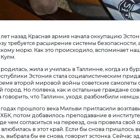
 лет назад Красная армия начала оккупацию Эстон
зу требуется расширение системы безопасности, 
скому морю. Как это происходило, вспоминает на
Кулм.
одилась, жила и училась в Таллинне, когда из бу
спублики Эстония стала социалистическим прида
 время второй мировой войны советские самолеты 
 город. Но полвека, как и остальные граждане сов
говорить, что Таллинн, уходя, разбомбили немцы.
 годах прошлого века Мильви пригласили возглав
 ХБК, потом добавилось преподавание в институте
де чем согласиться на переезд, она провела свой 
влюбилась в этот край. Если бы снова пришлось в
сь, выбрала бы ее снова, говорит эстонка. Сейчас з