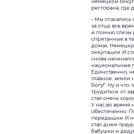
немецкой оккуп
ресторана, где 
– Мы спасались 
за отца, все вр
и помню слезы 
спрятанные в т
домах. Немецку
оккупации. И ст
снова начиналс
национальные п
Единственно, н
главное, земли 
Богу!”. Ну и что
трудиться, от за
стал очень хоро
У нас во время 
обеспеченно. П
передышки. И н
стал днем траур
бабушки и деду