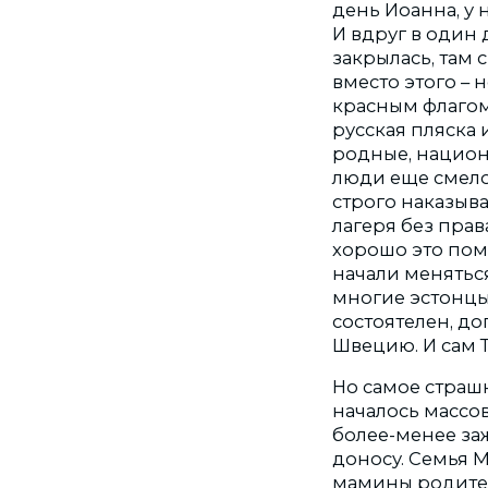
день Иоанна, у 
И вдруг в один 
закрылась, там 
вместо этого – 
красным флагом 
русская пляска
родные, национ
люди еще смело 
строго наказыва
лагеря без прав
хорошо это помн
начали меняться
многие эстонцы,
состоятелен, д
Швецию. И сам Та
Но самое страшн
началось массов
более-менее заж
доносу. Семья М
мамины родител