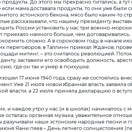
 продукты. До этого мы прекрасно питались, а тут
 если мама доставала продукты, то они уже были 
енитого эстонского бекона, мясо было каким-то ст
лые рассказывали, что нашему президенту выстав
шить России установить у нас три военно-морских
т приехало намного больше, чем договаривались, 
кормить сложно. А в сороковом году, в начале июл
х переговоров, в Таллинн приехал Жданов, прове
ощади митинг, – это считалось революцией. Пото
денту, заставили его освободить должность, арест
сию, где он так и умер в психушке.
зошел 17 июня 1940 года, сразу же состоялись вн
мент. Уже 21 июля новоизбранная власть заявила 
кой власти, а 22 июля приняла декларацию о всту
ик, и каждое утро у нас (и в школах) начиналось с 
ше осталась органная музыка, уважительное отнош
 разучивали наши эстонские народные песни и г
 июня Яани пяев – День летнего солнцестояния (п