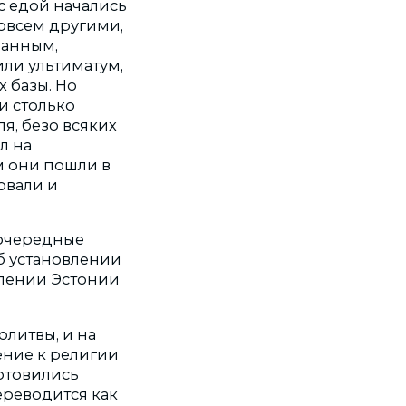
 с едой начались
совсем другими,
ранным,
или ультиматум,
 базы. Но
и столько
я, безо всяких
л на
м они пошли в
овали и
еочередные
об установлении
плении Эстонии
молитвы, и на
ение к религии
отовились
ереводится как