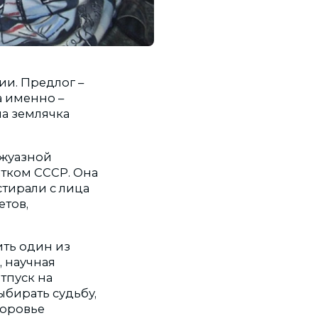
ии. Предлог –
а именно –
ша землячка
ржуазной
тком СССР. Она
стирали с лица
етов,
ить один из
, научная
отпуск на
ыбирать судьбу,
доровье