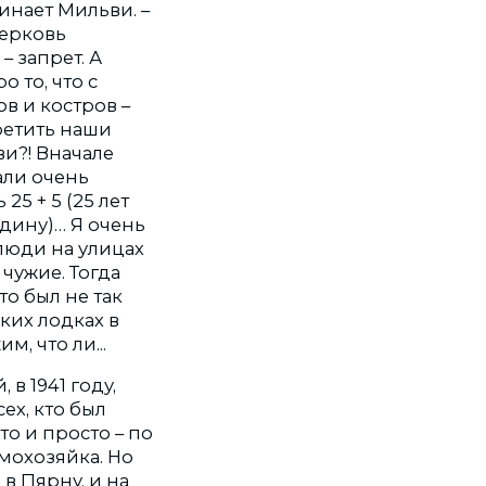
минает Мильви. –
Церковь
– запрет. А
 то, что с
в и костров –
ретить наши
и?! Вначале
али очень
25 + 5 (25 лет
одину)… Я очень
люди на улицах
чужие. Тогда
то был не так
ких лодках в
м, что ли...
в 1941 году,
ех, кто был
то и просто – по
омохозяйка. Но
в Пярну, и на