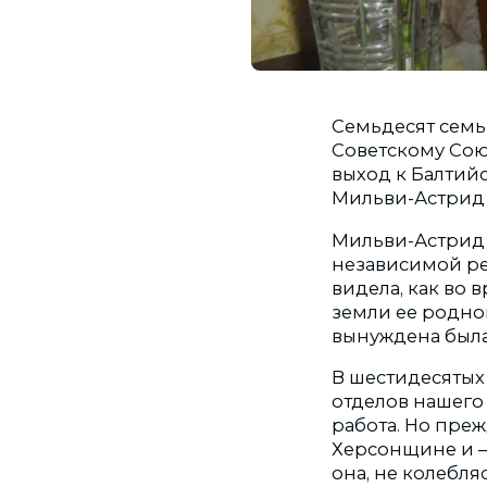
Семьдесят семь
Советскому Сою
выход к Балтий
Мильви-Астрид 
Мильви-Астрид р
независимой ре
видела, как во
земли ее родной
вынуждена была 
В шестидесятых
отделов нашего
работа. Но преж
Херсонщине и – 
она, не колебля