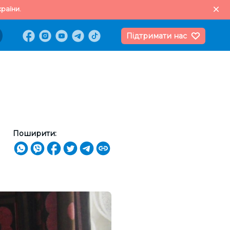
раїни.
Підтримати нас
Поширити: