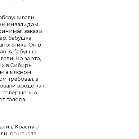
обслуживали, –
ны инвалидом,
принимал заказы,
мер, бабушка
апожника. Он в
ую. А бабушка
али. Но за это,
их в Сибирь.
ом в мясном
ом требовал, а
товали вроде как
ом, совершенно
т голода.
али в Красную
ли, до начала